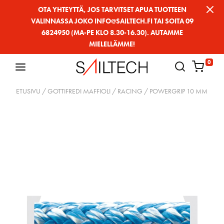
Siirry
OTA YHTEYTTÄ, JOS TARVITSET APUA TUOTTEEN
VALINNASSA JOKO INFO@SAILTECH.FI TAI SOITA 09
sivun
6824950 (MA-PE KLO 8.30-16.30). AUTAMME
sisältöön
MIELELLÄMME!
0
ETUSIVU
/
GOTTIFREDI MAFFIOLI
/
RACING
/ POWERGRIP 10 MM