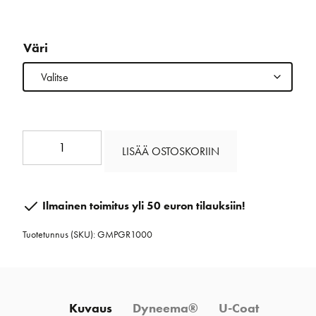
Väri
Powergrip
LISÄÄ OSTOSKORIIN
10
mm
määrä
Ilmainen toimitus yli 50 euron tilauksiin!
Tuotetunnus (SKU):
GMPGR1000
Kuvaus
Dyneema®
U-Coat