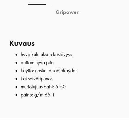
Gripower
Kuvaus
hyvä kulutuksen kestävyys
erittäin hyvä pito
käyttö: nostin ja säätököydet
kaksoiväripunos
murtolujuus daN: 5150
paino: g/m 65,1