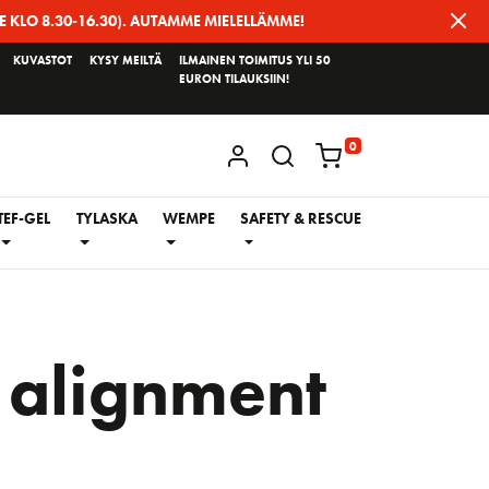
E KLO 8.30-16.30). AUTAMME MIELELLÄMME!
KUVASTOT
KYSY MEILTÄ
ILMAINEN TOIMITUS YLI 50
EURON TILAUKSIIN!
0
KIRJAUDU / REKISTERÖIDY
TEF-GEL
TYLASKA
WEMPE
SAFETY & RESCUE
 alignment