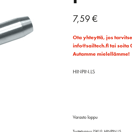
7,59
€
Ota yhteyttä, jos tarvits
info@sailtech.fi tai soi
Autamme mielellämme!
HINPIN.LS
Varasto loppu
Tuotetunnus (SKU):
HINPIN.LS