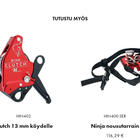
TUTUSTU MYÖS
HIN402
HIN400.SER
lutch 13 mm köydelle
Ninja nousutarrain
116,39
€