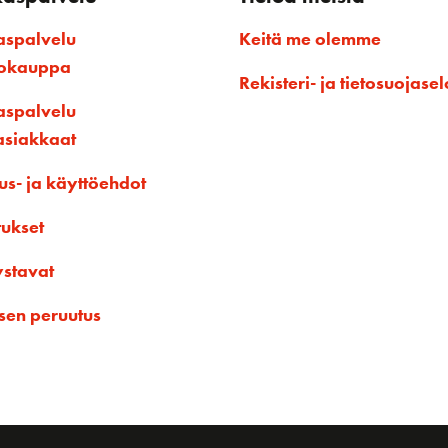
aspalvelu
Keitä me olemme
kokauppa
Rekisteri- ja tietosuojasel
aspalvelu
asiakkaat
us- ja käyttöehdot
tukset
ystavat
sen peruutus