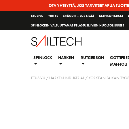
Siirry
OTA YHTEYTTÄ, JOS TARVITSET APUA TUOTT
sivun
ETUSIVU
YRITYS
BRÄNDIT – LUE LISÄÄ
AJANKOHTAISTA
sisältöön
SPINLOCKIN VALTUUTTAMAT PELASTUSLIIVIEN HUOLTOLIIKKEET
SPINLOCK
HARKEN
RUTGERSON
GOTTIFRE
MAFFIOLI
ETUSIVU
/
HARKEN INDUSTRIAL
/
KORKEAN PAIKAN TYÖS