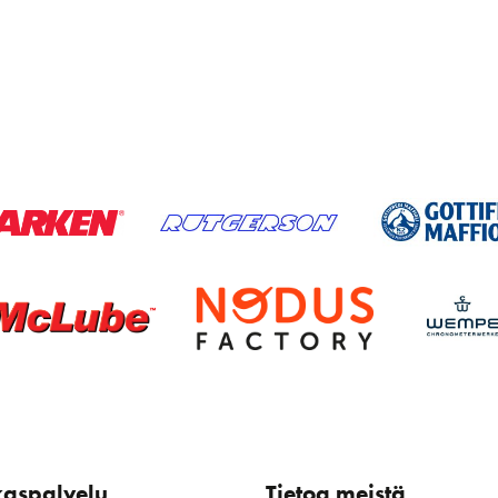
kaspalvelu
Tietoa meistä