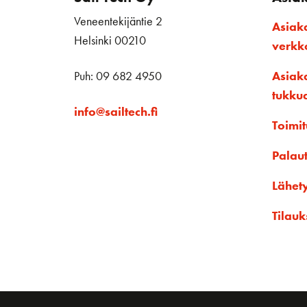
Veneentekijäntie 2
Asiak
Helsinki 00210
verk
Puh: 09 682 4950
Asiak
tukku
info@sailtech.fi
Toimit
Palau
Lähet
Tilauk