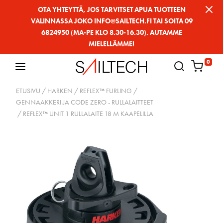
Siirry
OTA YHTEYTTÄ, JOS TARVITSET APUA TUOTTEEN
VALINNASSA JOKO INFO@SAILTECH.FI TAI SOITA 09
sivun
6824950 (MA-PE KLO 8.30-16.30). AUTAMME
sisältöön
MIELELLÄMME!
0
ETUSIVU
/
HARKEN
/
REFLEX™ FURLING
/
GENNAAKKERI JA CODE ZERO - RULLALAITTEET
/ REFLEX™ UNIT 1 RULLALAITE 18 M KAAPELILLA