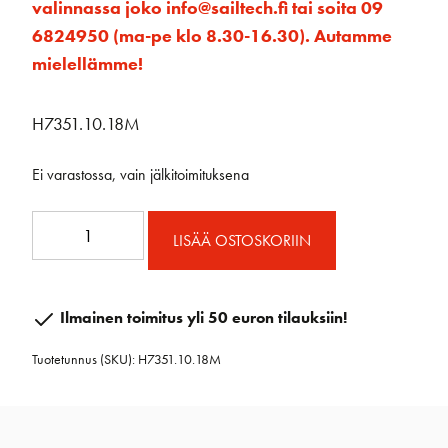
valinnassa joko info@sailtech.fi tai soita 09
6824950 (ma-pe klo 8.30-16.30). Autamme
mielellämme!
H7351.10.18M
Ei varastossa, vain jälkitoimituksena
Reflex™
LISÄÄ OSTOSKORIIN
Unit
1
rullalaite
Ilmainen toimitus yli 50 euron tilauksiin!
18
Tuotetunnus (SKU):
H7351.10.18M
m
kaapelilla
määrä