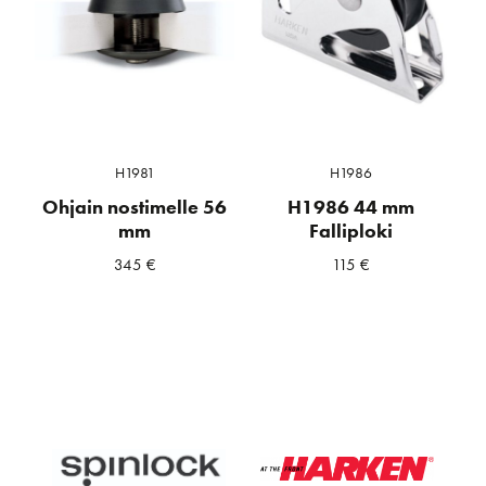
H1981
H1986
Ohjain nostimelle 56
H1986 44 mm
mm
Falliploki
345
€
115
€