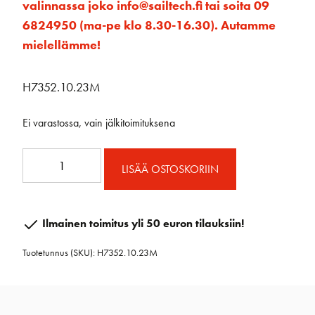
valinnassa joko info@sailtech.fi tai soita 09
6824950 (ma-pe klo 8.30-16.30). Autamme
mielellämme!
H7352.10.23M
Ei varastossa, vain jälkitoimituksena
Reflex™
LISÄÄ OSTOSKORIIN
Unit
2
rullalaite
Ilmainen toimitus yli 50 euron tilauksiin!
23
Tuotetunnus (SKU):
H7352.10.23M
m
kaapelilla
määrä