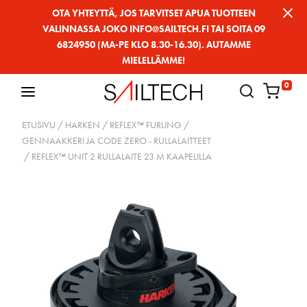
Siirry
OTA YHTEYTTÄ, JOS TARVITSET APUA TUOTTEEN
VALINNASSA JOKO INFO@SAILTECH.FI TAI SOITA 09
sivun
6824950 (MA-PE KLO 8.30-16.30). AUTAMME
sisältöön
MIELELLÄMME!
0
ETUSIVU
/
HARKEN
/
REFLEX™ FURLING
/
GENNAAKKERI JA CODE ZERO - RULLALAITTEET
/ REFLEX™ UNIT 2 RULLALAITE 23 M KAAPELILLA