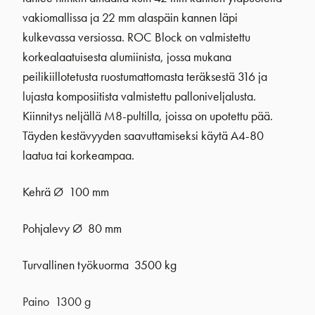
vakiomallissa ja 22 mm alaspäin kannen läpi
kulkevassa versiossa. ROC Block on valmistettu
korkealaatuisesta alumiinista, jossa mukana
peilikiillotetusta ruostumattomasta teräksestä 316 ja
lujasta komposiitista valmistettu palloniveljalusta.
Kiinnitys neljällä M8-pultilla, joissa on upotettu pää.
Täyden kestävyyden saavuttamiseksi käytä A4-80
laatua tai korkeampaa.
Kehrä
Ø
100 mm
Pohjalevy
Ø
80 mm
Turvallinen työkuorma 3500 kg
Paino 1300 g