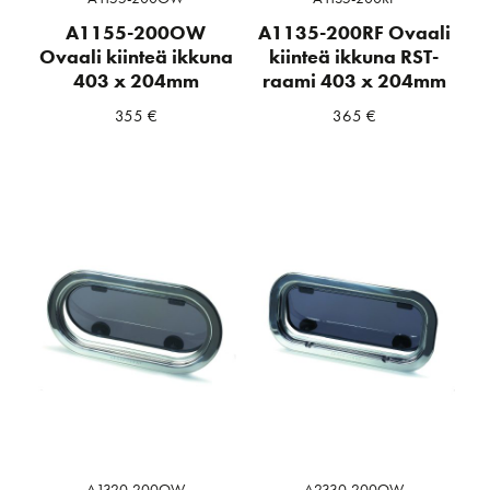
A1155-200OW
A1135-200RF Ovaali
Ovaali kiinteä ikkuna
kiinteä ikkuna RST-
403 x 204mm
raami 403 x 204mm
355
€
365
€
A1320-200OW
A2330-200OW