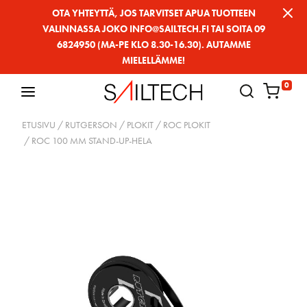
Siirry
OTA YHTEYTTÄ, JOS TARVITSET APUA TUOTTEEN
VALINNASSA JOKO INFO@SAILTECH.FI TAI SOITA 09
sivun
6824950 (MA-PE KLO 8.30-16.30). AUTAMME
sisältöön
MIELELLÄMME!
0
ETUSIVU
/
RUTGERSON
/
PLOKIT
/
ROC PLOKIT
/ ROC 100 MM STAND-UP-HELA