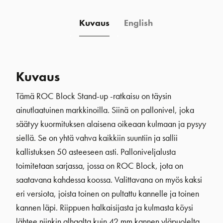
Kuvaus
English
Kuvaus
Tämä ROC Block Stand-up -ratkaisu on täysin
ainutlaatuinen markkinoilla. Siinä on pallonivel, joka
säätyy kuormituksen alaisena oikeaan kulmaan ja pysyy
siellä. Se on yhtä vahva kaikkiin suuntiin ja sallii
kallistuksen 50 asteeseen asti. Palloniveljalusta
toimitetaan sarjassa, jossa on ROC Block, jota on
saatavana kahdessa koossa. Valittavana on myös kaksi
eri versiota, joista toinen on pultattu kannelle ja toinen
kannen läpi. Riippuen halkaisijasta ja kulmasta köysi
lähtee niinkin alhaalta kuin 42 mm kannen yläpuolelta