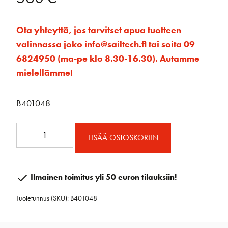
Ota yhteyttä, jos tarvitset apua tuotteen
valinnassa joko info@sailtech.fi tai soita 09
6824950 (ma-pe klo 8.30-16.30). Autamme
mielellämme!
B401048
ROC
LISÄÄ OSTOSKORIIN
100
mm
Stand-
Ilmainen toimitus yli 50 euron tilauksiin!
up-
Tuotetunnus (SKU):
B401048
hela
määrä