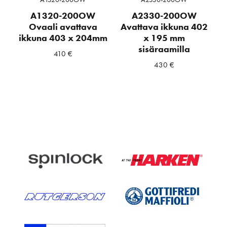
A1320-200OW
A2330-200OW
Ovaali avattava
Avattava ikkuna 402
ikkuna 403 x 204mm
x 195 mm
sisäraamilla
410
€
430
€