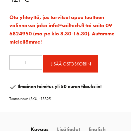
Ota yhteyttä, jos tarvitset apua tuotteen
valinnassa joko info@sailtech.fi tai soita 09
6824950 (ma-pe klo 8.30-16.30). Autamme
mielellämme!
RSB
LISÄÄ OSTOSKORIIN
Heittoploki
60
mm
Ilmainen toimitus yli 50 euron tilauksiin!
määrä
Tuotetunnus (SKU):
RSB25
Kuvaus
Lisätiedot
English