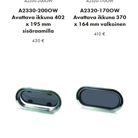
A2330-200OW
A2320-170OW
A2330-200OW
A2320-170OW
Avattava ikkuna 402
Avattava ikkuna 370
x 195 mm
x 164 mm valkoinen
sisäraamilla
410
€
430
€