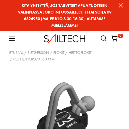
Siirry
OTA YHTEYTTÄ, JOS TARVITSET APUA TUOTTEEN
VALINNASSA JOKO INFO@SAILTECH.FI TAI SOITA 09
sivun
6824950 (MA-PE KLO 8.30-16.30). AUTAMME
sisältöön
MIELELLÄMME!
0
ETUSIVU
/
RUTGERSON
/
PLOKIT
/
HEITTOPLOKIT
/ RSB HEITTOPLOKI 60 MM