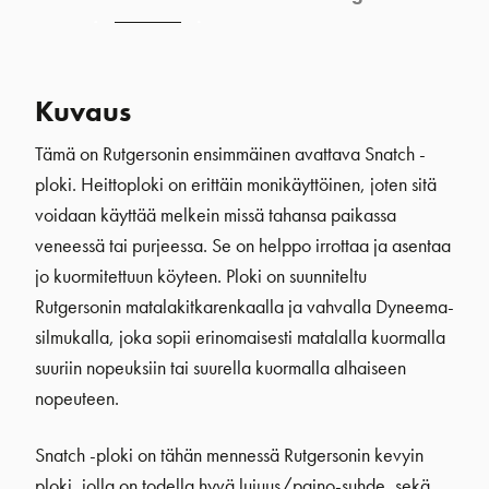
Kuvaus
Tämä on Rutgersonin ensimmäinen avattava Snatch -
ploki. Heittoploki on erittäin monikäyttöinen, joten sitä
voidaan käyttää melkein missä tahansa paikassa
veneessä tai purjeessa. Se on helppo irrottaa ja asentaa
jo kuormitettuun köyteen. Ploki on suunniteltu
Rutgersonin matalakitkarenkaalla ja vahvalla Dyneema-
silmukalla, joka sopii erinomaisesti matalalla kuormalla
suuriin nopeuksiin tai suurella kuormalla alhaiseen
nopeuteen.
Snatch -ploki on tähän mennessä Rutgersonin kevyin
ploki, jolla on todella hyvä lujuus/paino-suhde, sekä