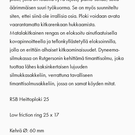
äärimmäisen suuri työkuorma. Se on myös suunniteltu
siten, ettei siinä ole irrallisia osia. Ploki voidaan avata
vaarantamatta kitkarenkaan hukkaamista.
Matalakitkainen rengas on eloksoitu ainutlaatuisella
kovapinnoitteella ja teflonkyllästetyllä eloksoinnilla,
jolla on erittäin alhaiset kitkaominaisuudet. Dyneema-
silmukassa on Rutgersonin kehittämä timanttisolmu, joka
tuottaa lähes kaksinkertaisen lujuuden
silmukkasakkeliin, verrattuna tavalliseen
timanttisolmusakkeliin, jossa on samat köyden mitat.
RSB Heittoploki 25
Low friction ring 25 x 17
Kehrä Ø: 60 mm