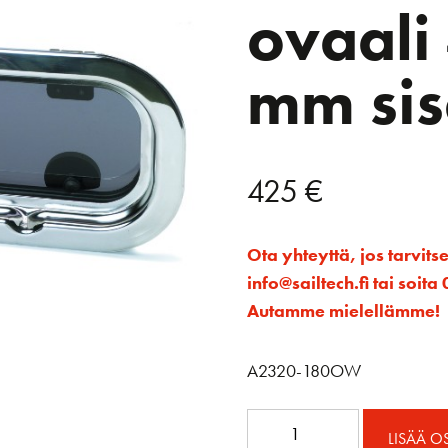
ovaali
mm sis
425
€
Ota yhteyttä, jos tarvits
info@sailtech.fi tai soi
Autamme mielellämme!
A2320-180OW
A2320-
LISÄÄ O