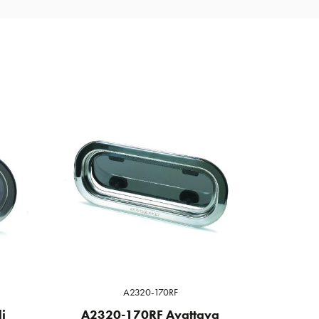
A2320-170RF
i
A2320-170RF Avattava