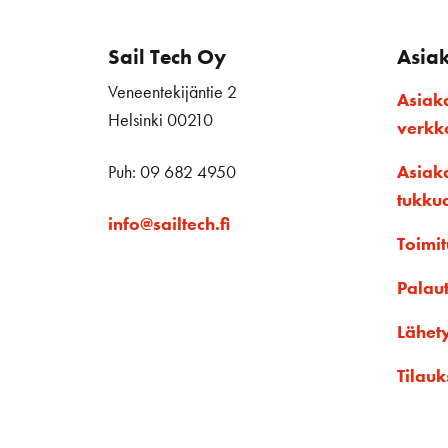
Sail Tech Oy
Asia
Veneentekijäntie 2
Asiak
Helsinki 00210
verk
Puh: 09 682 4950
Asiak
tukku
info@sailtech.fi
Toimit
Palau
Lähet
Tilauk