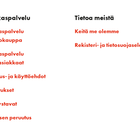
kaspalvelu
Tietoa meistä
aspalvelu
Keitä me olemme
kokauppa
Rekisteri- ja tietosuojasel
aspalvelu
asiakkaat
us- ja käyttöehdot
tukset
ystavat
sen peruutus