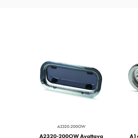
A2320-200OW
A2320-200OW Avattava
A14