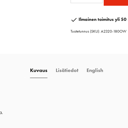
180OW
Avattava
ikkuna
Ilmainen toimitus yli 50 
ovaali
Tuotetunnus (SKU):
A2320-180OW
428
x
179
mm
sisäraamilla
Kuvaus
Lisätiedot
English
määrä
a.