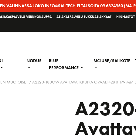
EEN VALINNASSA JOKO INFO@SAILTECH.FI TAI SOITA 09 6824950 (MA-P
ASIAKASPALVELU VERKKOKAUPPA
ASIAKASPALVELU TUKKUASIAKKAAT
HINNASTOT
DI
NODUS
BLUE
MCLUBE/SAILKOTE
PERFORMANCE
EEN MUOTOISET
/ A2320-180OW AVATTAVA IKKUNA OVAALI 428 X 179 MM 
A232
Avatta