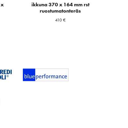
 x
ikkuna 370 x 164 mm rst
ruostumatonteräs
410
€