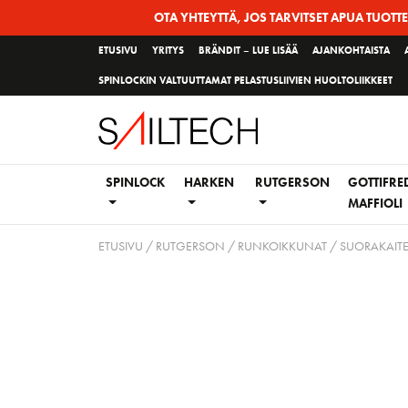
Siirry
OTA YHTEYTTÄ, JOS TARVITSET APUA TUOTT
sivun
ETUSIVU
YRITYS
BRÄNDIT – LUE LISÄÄ
AJANKOHTAISTA
sisältöön
SPINLOCKIN VALTUUTTAMAT PELASTUSLIIVIEN HUOLTOLIIKKEET
SPINLOCK
HARKEN
RUTGERSON
GOTTIFRE
MAFFIOLI
ETUSIVU
/
RUTGERSON
/
RUNKOIKKUNAT
/
SUORAKAIT