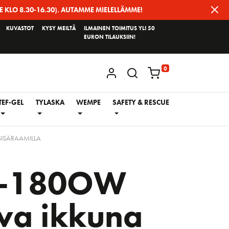
E KLO 8.30-16.30). AUTAMME MIELELLÄMME!
KUVASTOT
KYSY MEILTÄ
ILMAINEN TOIMITUS YLI 50
EURON TILAUKSIIN!
0
KIRJAUDU / REKISTERÖIDY
TEF-GEL
TYLASKA
WEMPE
SAFETY & RESCUE
SISÄRAAMILLA
0-180OW
va ikkuna