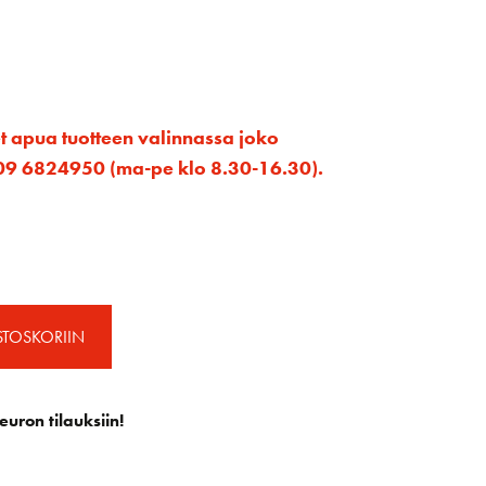
et apua tuotteen valinnassa joko
ta 09 6824950 (ma-pe klo 8.30-16.30).
STOSKORIIN
euron tilauksiin!