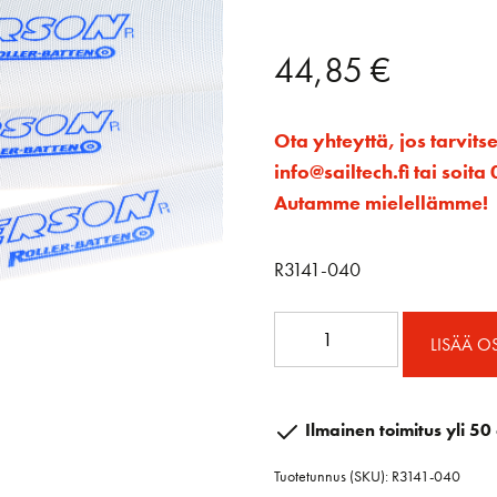
44,85
€
Ota yhteyttä, jos tarvits
info@sailtech.fi tai soi
Autamme mielellämme!
R3141-040
Rullalatta
LISÄÄ O
40
x
400
Ilmainen toimitus yli 50 
määrä
Tuotetunnus (SKU):
R3141-040