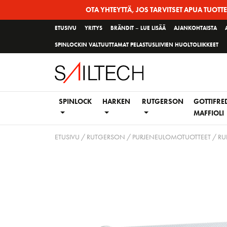
Siirry
OTA YHTEYTTÄ, JOS TARVITSET APUA TUOTT
sivun
ETUSIVU
YRITYS
BRÄNDIT – LUE LISÄÄ
AJANKOHTAISTA
sisältöön
SPINLOCKIN VALTUUTTAMAT PELASTUSLIIVIEN HUOLTOLIIKKEET
SPINLOCK
HARKEN
RUTGERSON
GOTTIFRE
MAFFIOLI
ETUSIVU
/
RUTGERSON
/
PURJENEULOMOTUOTTEET
/
RU