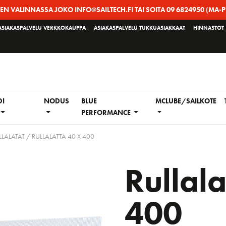
EEN VALINNASSA JOKO INFO@SAILTECH.FI TAI SOITA 09 6824950 (MA-P
ASIAKASPALVELU VERKKOKAUPPA
ASIAKASPALVELU TUKKUASIAKKAAT
HINNASTOT
DI
NODUS
BLUE
MCLUBE/SAILKOTE
PERFORMANCE
LLALATAT
/ RULLALATTA 40 X 400
Rullala
400