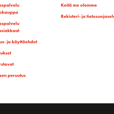
aspalvelu
Keitä me olemme
kokauppa
Rekisteri- ja tietosuojasel
aspalvelu
asiakkaat
us- ja käyttöehdot
tukset
ystavat
sen peruutus