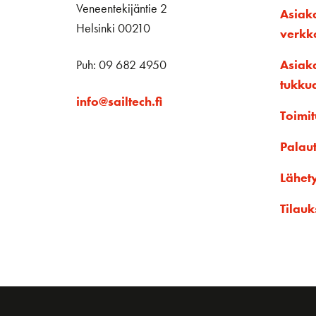
Veneentekijäntie 2
Asiak
Helsinki 00210
verk
Puh: 09 682 4950
Asiak
tukku
info@sailtech.fi
Toimit
Palau
Lähet
Tilauk