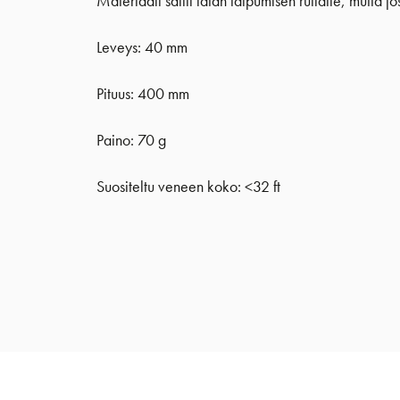
Materiaali sallii latan taipumisen rullalle, mutta 
Leveys: 40 mm
Pituus: 400 mm
Paino: 70 g
Suositeltu veneen koko: <32 ft