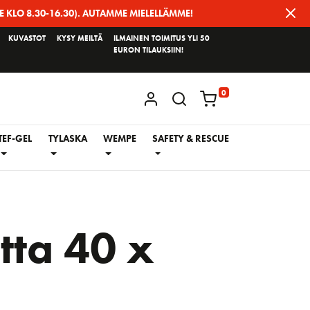
E KLO 8.30-16.30). AUTAMME MIELELLÄMME!
KUVASTOT
KYSY MEILTÄ
ILMAINEN TOIMITUS YLI 50
EURON TILAUKSIIN!
0
KIRJAUDU / REKISTERÖIDY
TEF-GEL
TYLASKA
WEMPE
SAFETY & RESCUE
tta 40 x