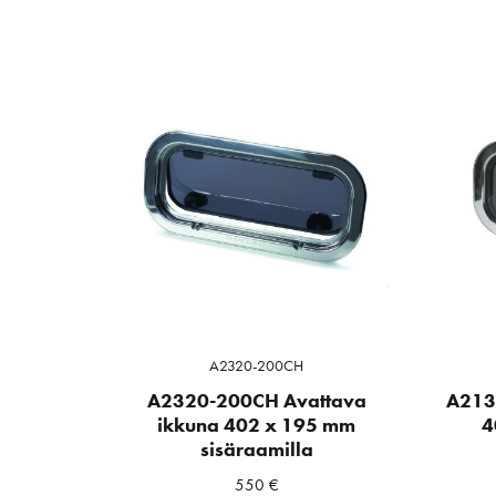
A2320-200CH
A2320-200CH Avattava
A213
ikkuna 402 x 195 mm
4
sisäraamilla
550
€