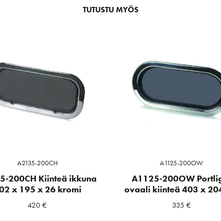
TUTUSTU MYÖS
A2135-200CH
A1125-200OW
5-200CH Kiinteä ikkuna
A1125-200OW Portli
02 x 195 x 26 kromi
ovaali kiinteä 403 x 2
420
€
335
€