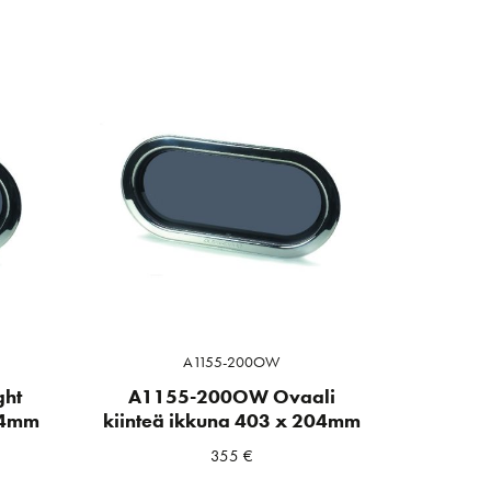
A1155-200OW
ght
A1155-200OW Ovaali
04mm
kiinteä ikkuna 403 x 204mm
355
€