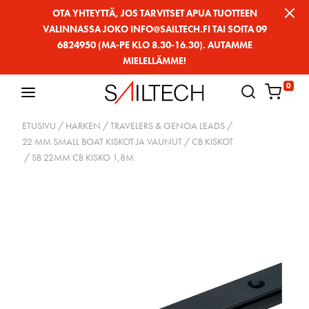
Siirry
OTA YHTEYTTÄ, JOS TARVITSET APUA TUOTTEEN
VALINNASSA JOKO INFO@SAILTECH.FI TAI SOITA 09
sivun
6824950 (MA-PE KLO 8.30-16.30). AUTAMME
sisältöön
MIELELLÄMME!
0
ETUSIVU
/
HARKEN
/
TRAVELERS & GENOA LEADS
/
22 MM SMALL BOAT KISKOT JA VAUNUT
/
CB KISKOT
/ SB 22MM CB KISKO 1,8M