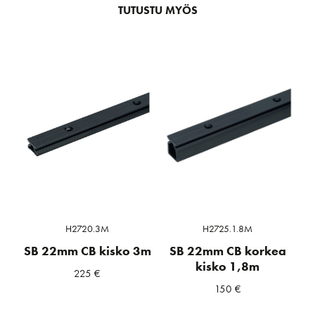
TUTUSTU MYÖS
H2720.3M
H2725.1.8M
SB 22mm CB kisko 3m
SB 22mm CB korkea
kisko 1,8m
225
€
150
€