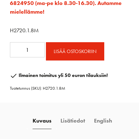
6824950 (ma-pe klo 8.30-16.30). Autamme
mielellämme!
H2720.1.8M
SB
LISÄÄ OSTOSKORIIN
22mm
CB
kisko
Ilmainen toimitus yli 50 euron tilauksiin!
1,8m
Tuotetunnus (SKU):
H2720.1.8M
määrä
Kuvaus
Lisätiedot
English