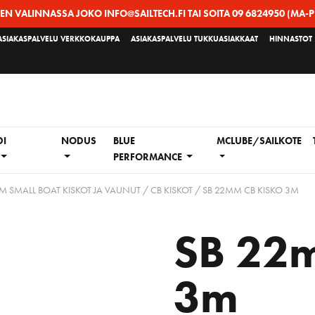
EEN VALINNASSA JOKO INFO@SAILTECH.FI TAI SOITA 09 6824950 (MA-P
ASIAKASPALVELU VERKKOKAUPPA
ASIAKASPALVELU TUKKUASIAKKAAT
HINNASTOT
DI
NODUS
BLUE
MCLUBE/SAILKOTE
PERFORMANCE
M SMALL BOAT KISKOT JA VAUNUT
/
CB KISKOT
/ SB 22MM CB KISKO 3M
SB 22m
3m