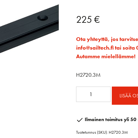
225
€
Ota yhteyttä, jos tarvits
info@sailtech.fi tai soi
Autamme mielellämme!
H2720.3M
SB
LISÄÄ O
22mm
CB
kisko
Ilmainen toimitus yli 50 
3m
Tuotetunnus (SKU):
H2720.3M
määrä