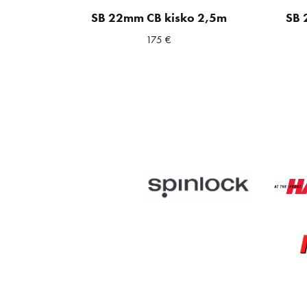
SB 22mm CB kisko 2,5m
SB 
175
€