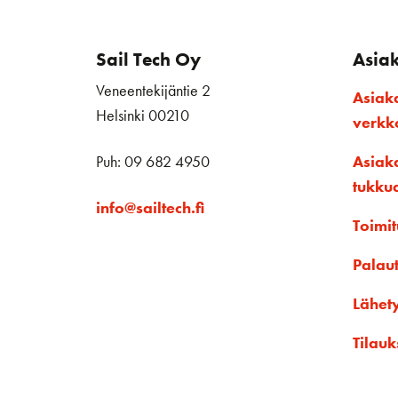
Sail Tech Oy
Asia
Veneentekijäntie 2
Asiak
Helsinki 00210
verk
Puh: 09 682 4950
Asiak
tukku
info@sailtech.fi
Toimit
Palau
Lähet
Tilauk