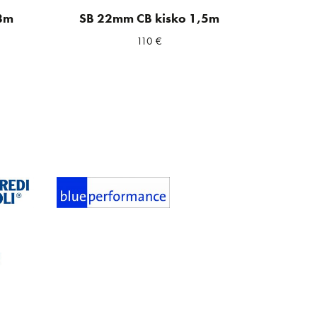
8m
SB 22mm CB kisko 1,5m
110
€