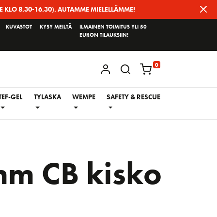
E KLO 8.30-16.30). AUTAMME MIELELLÄMME!
KUVASTOT
KYSY MEILTÄ
ILMAINEN TOIMITUS YLI 50
EURON TILAUKSIIN!
0
KIRJAUDU / REKISTERÖIDY
TEF-GEL
TYLASKA
WEMPE
SAFETY & RESCUE
m CB kisko