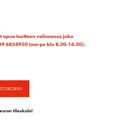
et apua tuotteen valinnassa joko
ta 09 6824950 (ma-pe klo 8.30-16.30).
STOSKORIIN
euron tilauksiin!