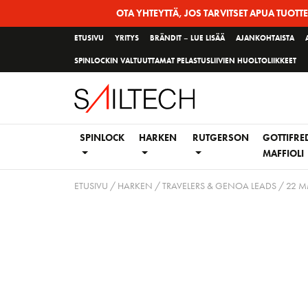
Siirry
OTA YHTEYTTÄ, JOS TARVITSET APUA TUOTT
sivun
ETUSIVU
YRITYS
BRÄNDIT – LUE LISÄÄ
AJANKOHTAISTA
sisältöön
SPINLOCKIN VALTUUTTAMAT PELASTUSLIIVIEN HUOLTOLIIKKEET
SPINLOCK
HARKEN
RUTGERSON
GOTTIFRE
MAFFIOLI
ETUSIVU
/
HARKEN
/
TRAVELERS & GENOA LEADS
/
22 M