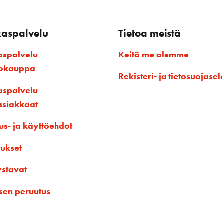
kaspalvelu
Tietoa meistä
aspalvelu
Keitä me olemme
kokauppa
Rekisteri- ja tietosuojasel
aspalvelu
asiakkaat
us- ja käyttöehdot
tukset
ystavat
sen peruutus