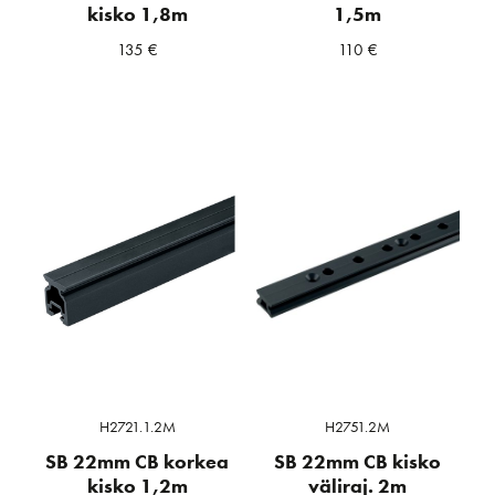
kisko 1,8m
1,5m
135
€
110
€
H2721.1.2M
H2751.2M
SB 22mm CB korkea
SB 22mm CB kisko
kisko 1,2m
väliraj. 2m