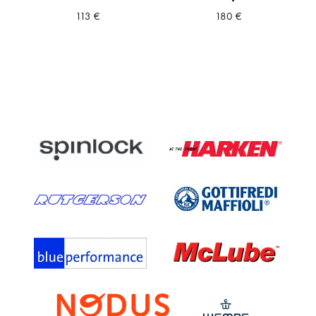
113
€
180
€