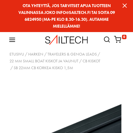
Siirry
OTA YHTEYTTÄ, JOS TARVITSET APUA TUOTTEEN
VALINNASSA JOKO INFO@SAILTECH.FI TAI SOITA 09
sivun
6824950 (MA-PE KLO 8.30-16.30). AUTAMME
sisältöön
MIELELLÄMME!
0
ETUSIVU
/
HARKEN
/
TRAVELERS & GENOA LEADS
/
22 MM SMALL BOAT KISKOT JA VAUNUT
/
CB KISKOT
/ SB 22MM CB KORKEA KISKO 1,5M