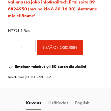
valinnassa joko info@sailtech.fi tai soita 09
6824950 (ma-pe klo 8.30-16.30). Autamme
mielellämme!
H2721.1.5M
SB
LISÄÄ OSTOSKORIIN
22mm
CB
korkea
Ilmainen toimitus yli 50 euron tilauksiin!
kisko
Tuotetunnus (SKU):
H2721.1.5M
1,5m
määrä
Kuvaus
Lisätiedot
English