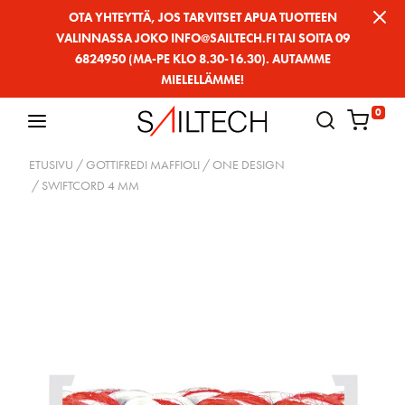
Siirry
OTA YHTEYTTÄ, JOS TARVITSET APUA TUOTTEEN
VALINNASSA JOKO INFO@SAILTECH.FI TAI SOITA 09
sivun
6824950 (MA-PE KLO 8.30-16.30). AUTAMME
sisältöön
MIELELLÄMME!
0
ETUSIVU
/
GOTTIFREDI MAFFIOLI
/
ONE DESIGN
/ SWIFTCORD 4 MM