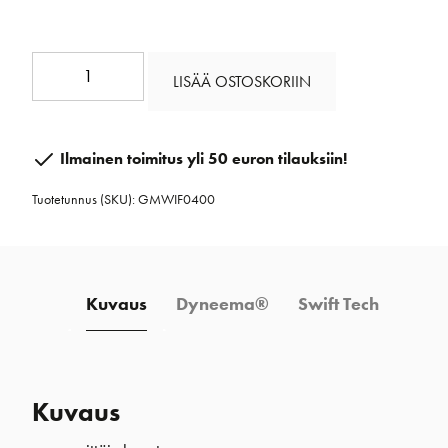
Swiftcord
LISÄÄ OSTOSKORIIN
4
mm
määrä
Ilmainen toimitus yli 50 euron tilauksiin!
Tuotetunnus (SKU):
GMWIF0400
Kuvaus
Dyneema®
Swift Tech
Kuvaus