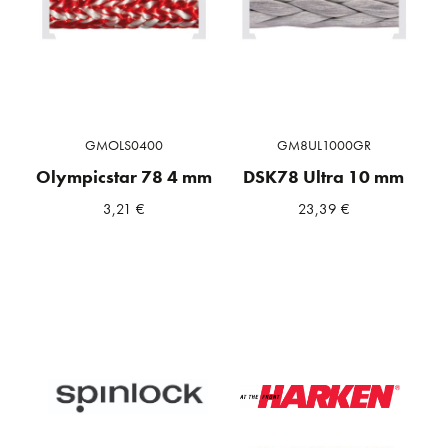
GMOLS0400
GM8UL1000GR
Olympicstar 78 4 mm
DSK78 Ultra 10 mm
3,21
€
23,39
€