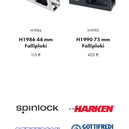
H1986
H1990
H1986 44 mm
H1990 75 mm
Falliploki
Falliploki
115
€
420
€