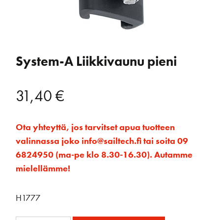
System-A Liikkivaunu pieni
31,40
€
Ota yhteyttä, jos tarvitset apua tuotteen
valinnassa joko info@sailtech.fi tai soita 09
6824950 (ma-pe klo 8.30-16.30). Autamme
mielellämme!
H1777