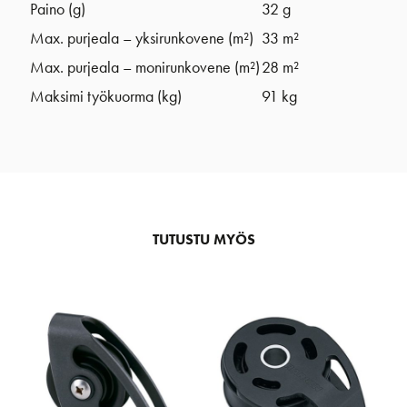
Paino (g)
32 g
Max. purjeala – yksirunkovene (m²)
33 m²
Max. purjeala – monirunkovene (m²)
28 m²
Maksimi työkuorma (kg)
91 kg
TUTUSTU MYÖS