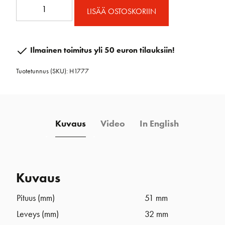
System-
LISÄÄ OSTOSKORIIN
A
Liikkivaunu
pieni
Ilmainen toimitus yli 50 euron tilauksiin!
määrä
Tuotetunnus (SKU):
H1777
Kuvaus
Video
In English
Kuvaus
Pituus (mm)
51 mm
Leveys (mm)
32 mm