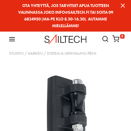
Siirry
OTA YHTEYTTÄ, JOS TARVITSET APUA TUOTTEEN
VALINNASSA JOKO INFO@SAILTECH.FI TAI SOITA 09
sivun
6824950 (MA-PE KLO 8.30-16.30). AUTAMME
sisältöön
MIELELLÄMME!
0
ETUSIVU
/
HARKEN
/ SYSTEM-A LIIKKIVAUNU PIENI