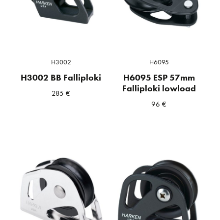
H3002
H6095
H3002 BB Falliploki
H6095 ESP 57mm
Falliploki lowload
285
€
96
€