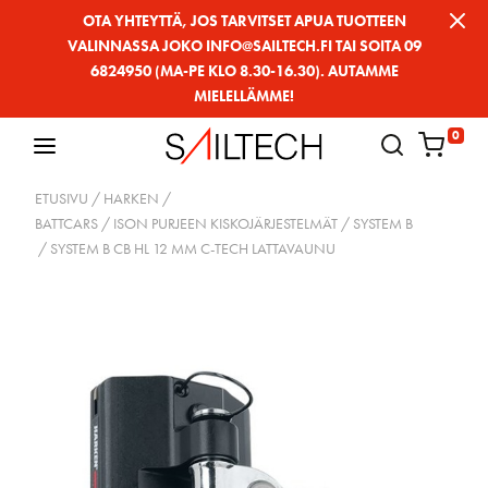
Siirry
OTA YHTEYTTÄ, JOS TARVITSET APUA TUOTTEEN
VALINNASSA JOKO INFO@SAILTECH.FI TAI SOITA 09
sivun
6824950 (MA-PE KLO 8.30-16.30). AUTAMME
sisältöön
MIELELLÄMME!
0
ETUSIVU
/
HARKEN
/
BATTCARS / ISON PURJEEN KISKOJÄRJESTELMÄT
/
SYSTEM B
/ SYSTEM B CB HL 12 MM C-TECH LATTAVAUNU