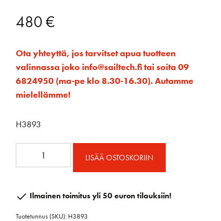
480
€
Ota yhteyttä, jos tarvitset apua tuotteen
valinnassa joko info@sailtech.fi tai soita 09
6824950 (ma-pe klo 8.30-16.30). Autamme
mielellämme!
H3893
System
LISÄÄ OSTOSKORIIN
B
CB
HL
Ilmainen toimitus yli 50 euron tilauksiin!
12
Tuotetunnus (SKU):
H3893
mm