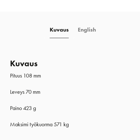
C-
tech
lattavaunu
Kuvaus
English
määrä
Kuvaus
Pituus 108 mm
Leveys 70 mm
Paino 423 g
Maksimi työkuorma 571 kg