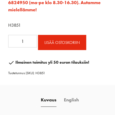
6824950 (ma-pe klo 8.30-16.30). Autamme
mielellämme!
H3851
System
LISÄÄ OSTOSKORIIN
B
päätesarja
litteä
Ilmainen toimitus yli 50 euron tilauksiin!
ura
Tuotetunnus (SKU):
H3851
määrä
Kuvaus
English