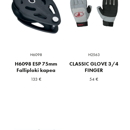
H6098
H2563
H6098 ESP 75mm
CLASSIC GLOVE 3/4
Falliploki kapea
FINGER
133
€
54
€