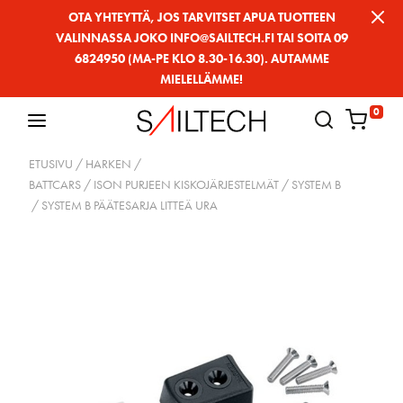
Siirry
OTA YHTEYTTÄ, JOS TARVITSET APUA TUOTTEEN
VALINNASSA JOKO INFO@SAILTECH.FI TAI SOITA 09
sivun
6824950 (MA-PE KLO 8.30-16.30). AUTAMME
sisältöön
MIELELLÄMME!
0
ETUSIVU
/
HARKEN
/
BATTCARS / ISON PURJEEN KISKOJÄRJESTELMÄT
/
SYSTEM B
/ SYSTEM B PÄÄTESARJA LITTEÄ URA