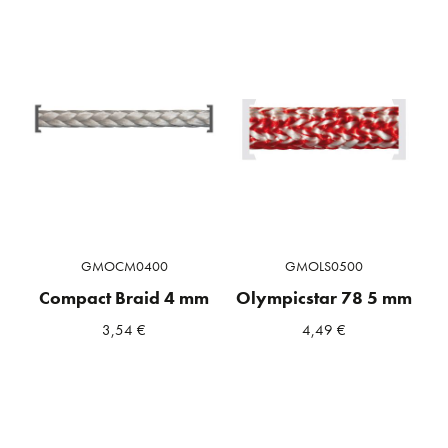
GMOCM0400
GMOLS0500
Compact Braid 4 mm
Olympicstar 78 5 mm
3,54
€
4,49
€