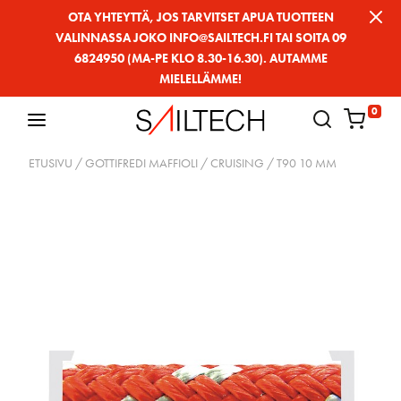
Siirry
OTA YHTEYTTÄ, JOS TARVITSET APUA TUOTTEEN
VALINNASSA JOKO INFO@SAILTECH.FI TAI SOITA 09
sivun
6824950 (MA-PE KLO 8.30-16.30). AUTAMME
sisältöön
MIELELLÄMME!
0
ETUSIVU
/
GOTTIFREDI MAFFIOLI
/
CRUISING
/ T90 10 MM