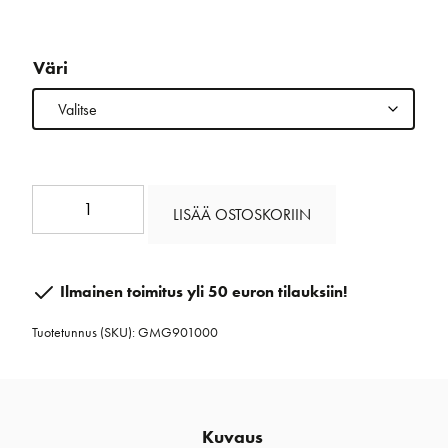
Väri
T90
LISÄÄ OSTOSKORIIN
10
mm
määrä
Ilmainen toimitus yli 50 euron tilauksiin!
Tuotetunnus (SKU):
GMG901000
Kuvaus