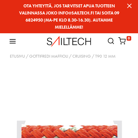
Siirry
OTA YHTEYTTÄ, JOS TARVITSET APUA TUOTTEEN
VALINNASSA JOKO INFO@SAILTECH.FI TAI SOITA 09
sivun
6824950 (MA-PE KLO 8.30-16.30). AUTAMME
sisältöön
MIELELLÄMME!
0
ETUSIVU
/
GOTTIFREDI MAFFIOLI
/
CRUISING
/ T90 12 MM