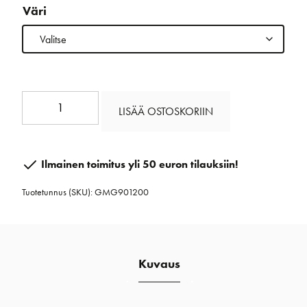
Väri
T90
LISÄÄ OSTOSKORIIN
12
mm
määrä
Ilmainen toimitus yli 50 euron tilauksiin!
Tuotetunnus (SKU):
GMG901200
Kuvaus