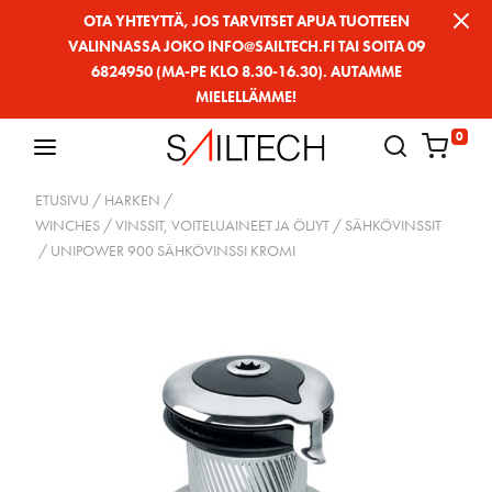
Siirry
OTA YHTEYTTÄ, JOS TARVITSET APUA TUOTTEEN
VALINNASSA JOKO INFO@SAILTECH.FI TAI SOITA 09
sivun
6824950 (MA-PE KLO 8.30-16.30). AUTAMME
sisältöön
MIELELLÄMME!
0
ETUSIVU
/
HARKEN
/
WINCHES / VINSSIT, VOITELUAINEET JA ÖLJYT
/
SÄHKÖVINSSIT
/ UNIPOWER 900 SÄHKÖVINSSI KROMI