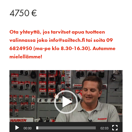
4750
€
Ota yhteyttä, jos tarvitset apua tuotteen
valinnassa joko info@sailtech.fi tai soita 09
6824950 (ma-pe klo 8.30-16.30). Autamme
mielellämme!
Videotoistin
00:00
02:03