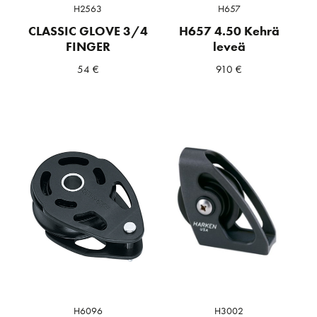
H2563
H657
CLASSIC GLOVE 3/4
H657 4.50 Kehrä
FINGER
leveä
54
€
910
€
H6096
H3002