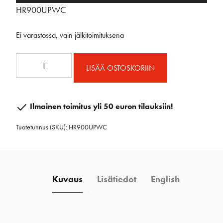
HR900UPWC
Ei varastossa, vain jälkitoimituksena
Unipower
LISÄÄ OSTOSKORIIN
900
sähkövinssi
kromi
Ilmainen toimitus yli 50 euron tilauksiin!
määrä
Tuotetunnus (SKU):
HR900UPWC
Kuvaus
Lisätiedot
English