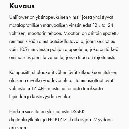
Kuvaus
UniPower on yksinopeuksinen vinssi, jossa yhdistyvät
matalaprofiilisen manuaalisen vinssin edut 12-, tai 24-
volttisen, moottorin tehoon. Moottori on osittain upotettu
rummun sisään ainutlaatuisella tavalla, joten se ulottuu
vain 105 mm vinssin pohjan alapuolelle, joka on tärkeä
ominaisuus pienille veneille, joissa tilaa on rajoitetusti.
Komposiittirullalaakerit vähentävät kitkaa kuormituksen
alaisena eivätkä vaadi voitelua. Hammasrattaat ovat
valmistettu 17-4PH ruostumattomasta teräksestä
lujuuden ja kestävyyden vuoksi.
Harken suosittelee yksitoimista DSSBK -
digitaalikytkintä ja HCP1717 -katkaisijaa. Myydään
erikseen.