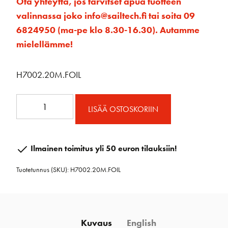
Ota yhteyttä, jos tarvitset apua tuotteen
valinnassa joko info@sailtech.fi tai soita 09
6824950 (ma-pe klo 8.30-16.30). Autamme
mielellämme!
H7002.20M.FOIL
Unit
LISÄÄ OSTOSKORIIN
2
Carbo
Foil
Ilmainen toimitus yli 50 euron tilauksiin!
pelkkä
Tuotetunnus (SKU):
H7002.20M.FOIL
profiili.
20
m
määrä
Kuvaus
English