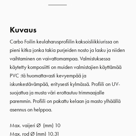
Kuvaus
Carbo Foilin keulaharusprofiilin kaksoisliikkiurissa on
pieni kitka jonka takia purjeiden nosto ja lasku ja niiden
vaihtaminen on vaivattomampaa. Valmistuksessa
käytetty komposiitti on muiden valmistajien käyttämää
PVC :tä huomattavasti kevyempää ja
iskunkestävämpää, eritysesti kylmässä. Profiili on UV-
suojattua ja musta väri erottautuu trimmaajalle
paremmin. Profiili on pakattu kelaan ja masto ylhäällä
asennus on helppoa.
Max. vaijeri Ø (mm) 10
Max. rod Ø (mm) 10.31