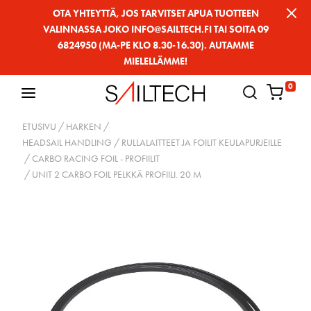
Siirry
OTA YHTEYTTÄ, JOS TARVITSET APUA TUOTTEEN
VALINNASSA JOKO INFO@SAILTECH.FI TAI SOITA 09
sivun
6824950 (MA-PE KLO 8.30-16.30). AUTAMME
sisältöön
MIELELLÄMME!
0
ETUSIVU
/
HARKEN
/
HEADSAIL HANDLING / RULLALAITTEET JA FOILIT KEULAPURJEILLE
/
CARBO RACING FOIL - PROFIILIT
/ UNIT 2 CARBO FOIL PELKKÄ PROFIILI. 20 M