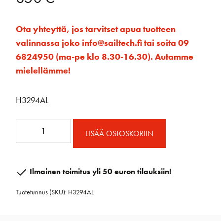
Ota yhteyttä, jos tarvitset apua tuotteen
valinnassa joko info@sailtech.fi tai soita 09
6824950 (ma-pe klo 8.30-16.30). Autamme
mielellämme!
H3294AL
V-
LISÄÄ OSTOSKORIIN
ploki
1.5T
Alu.
Ilmainen toimitus yli 50 euron tilauksiin!
määrä
Tuotetunnus (SKU):
H3294AL