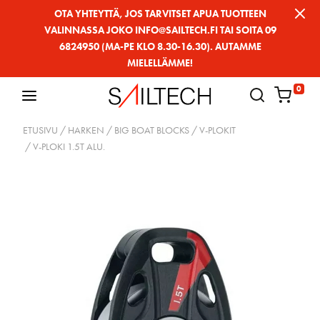
Siirry
OTA YHTEYTTÄ, JOS TARVITSET APUA TUOTTEEN
VALINNASSA JOKO INFO@SAILTECH.FI TAI SOITA 09
sivun
6824950 (MA-PE KLO 8.30-16.30). AUTAMME
sisältöön
MIELELLÄMME!
0
ETUSIVU
/
HARKEN
/
BIG BOAT BLOCKS
/
V-PLOKIT
/ V-PLOKI 1.5T ALU.