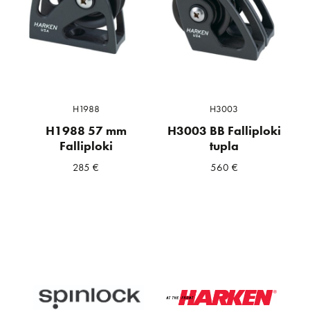
H1988
H3003
H1988 57 mm
H3003 BB Falliploki
Falliploki
tupla
285
€
560
€