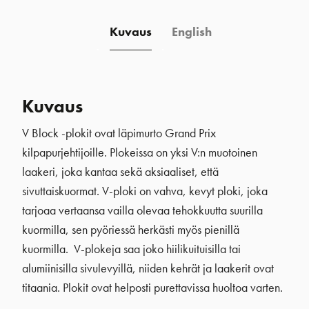
Kuvaus
English
Kuvaus
V Block -plokit ovat läpimurto Grand Prix
kilpapurjehtijoille. Plokeissa on yksi V:n muotoinen
laakeri, joka kantaa sekä aksiaaliset, että
sivuttaiskuormat. V-ploki on vahva, kevyt ploki, joka
tarjoaa vertaansa vailla olevaa tehokkuutta suurilla
kuormilla, sen pyöriessä herkästi myös pienillä
kuormilla. V-plokeja saa joko hiilikuituisilla tai
alumiinisilla sivulevyillä, niiden kehrät ja laakerit ovat
titaania. Plokit ovat helposti purettavissa huoltoa varten.