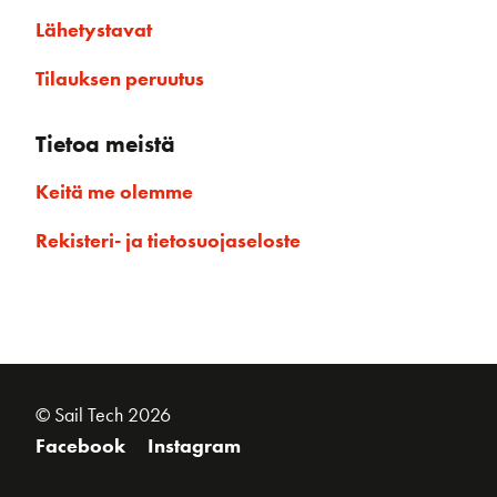
Lähetystavat
Tilauksen peruutus
Tietoa meistä
Keitä me olemme
Rekisteri- ja tietosuojaseloste
© Sail Tech 2026
Facebook
Instagram