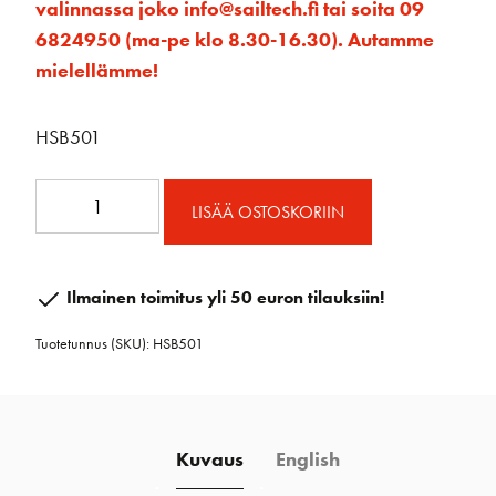
valinnassa joko info@sailtech.fi tai soita 09
6824950 (ma-pe klo 8.30-16.30). Autamme
mielellämme!
HSB501
VARAOSASRJ.
LISÄÄ OSTOSKORIIN
SB
VAUNUIHIN:
PÄÄT,
Ilmainen toimitus yli 50 euron tilauksiin!
KUULAT
Tuotetunnus (SKU):
HSB501
JA
SYÖTTÄJÄ
määrä
Kuvaus
English