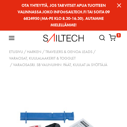
Siirry
OTA YHTEYTTÄ, JOS TARVITSET APUA TUOTTEEN
VALINNASSA JOKO INFO@SAILTECH.FI TAI SOITA 09
sivun
6824950 (MA-PE KLO 8.30-16.30). AUTAMME
sisältöön
MIELELLÄMME!
2
ETUSIVU
/
HARKEN
/
TRAVELERS & GENOA LEADS
/
VARAOSAT, KUULALAAKERIT & TOGGLET
/ VARAOSASRJ. SB VAUNUIHIN: PÄÄT, KUULAT JA SYÖTTÄJÄ