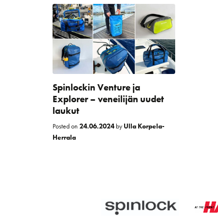
Spinlockin Venture ja
Explorer – veneilijän uudet
laukut
Posted on
24.06.2024
by
Ulla Korpela-
Herrala