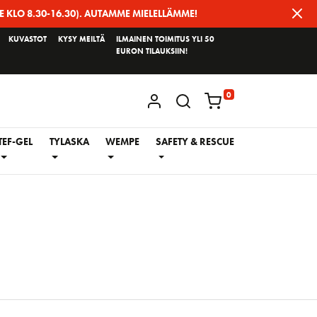
E KLO 8.30-16.30). AUTAMME MIELELLÄMME!
KUVASTOT
KYSY MEILTÄ
ILMAINEN TOIMITUS YLI 50
EURON TILAUKSIIN!
0
KIRJAUDU / REKISTERÖIDY
TEF-GEL
TYLASKA
WEMPE
SAFETY & RESCUE