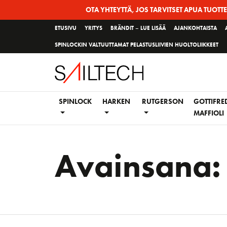
Siirry
OTA YHTEYTTÄ, JOS TARVITSET APUA TUOTT
sivun
ETUSIVU
YRITYS
BRÄNDIT – LUE LISÄÄ
AJANKOHTAISTA
sisältöön
SPINLOCKIN VALTUUTTAMAT PELASTUSLIIVIEN HUOLTOLIIKKEET
SPINLOCK
HARKEN
RUTGERSON
GOTTIFRE
MAFFIOLI
Avainsana