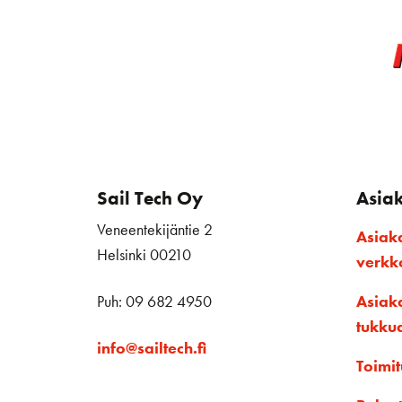
Sail Tech Oy
Asia
Veneentekijäntie 2
Asiak
Helsinki 00210
verk
Puh: 09 682 4950
Asiak
tukku
info@sailtech.fi
Toimit