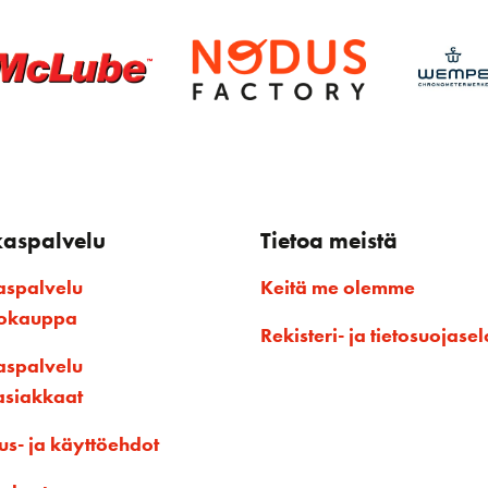
kaspalvelu
Tietoa meistä
aspalvelu
Keitä me olemme
kokauppa
Rekisteri- ja tietosuojasel
aspalvelu
asiakkaat
us- ja käyttöehdot