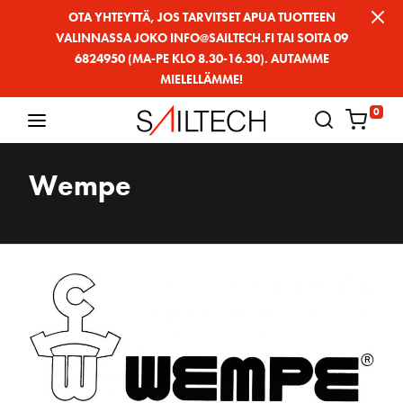
Siirry
OTA YHTEYTTÄ, JOS TARVITSET APUA TUOTTEEN
VALINNASSA JOKO INFO@SAILTECH.FI TAI SOITA 09
sivun
6824950 (MA-PE KLO 8.30-16.30). AUTAMME
sisältöön
MIELELLÄMME!
0
Wempe