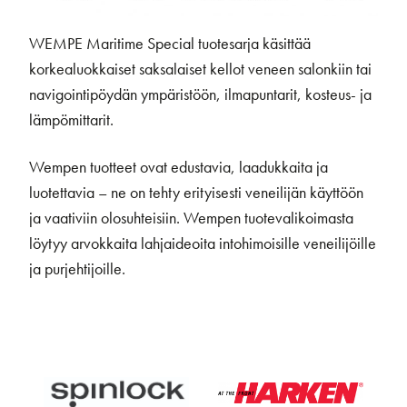
WEMPE Maritime Special tuotesarja käsittää
korkealuokkaiset saksalaiset kellot veneen salonkiin tai
navigointipöydän ympäristöön, ilmapuntarit, kosteus- ja
lämpömittarit.
Wempen tuotteet ovat edustavia, laadukkaita ja
luotettavia – ne on tehty erityisesti veneilijän käyttöön
ja vaativiin olosuhteisiin. Wempen tuotevalikoimasta
löytyy arvokkaita lahjaideoita intohimoisille veneilijöille
ja purjehtijoille.