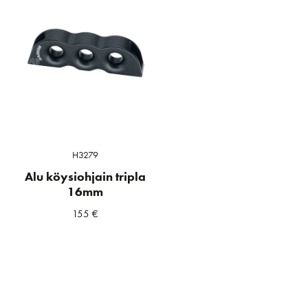
H3279
Alu köysiohjain tripla
16mm
155
€