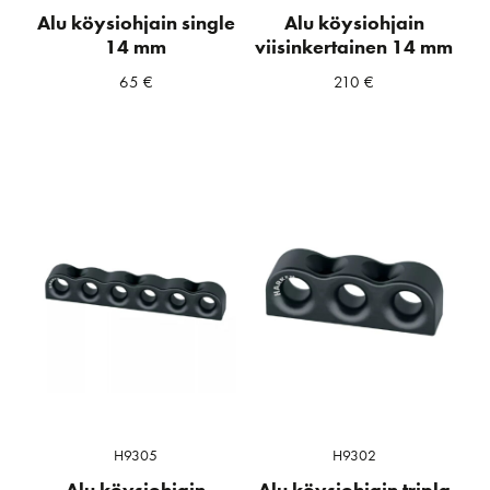
Alu köysiohjain single
Alu köysiohjain
14 mm
viisinkertainen 14 mm
65
€
210
€
H9305
H9302
Alu köysiohjain
Alu köysiohjain tripla