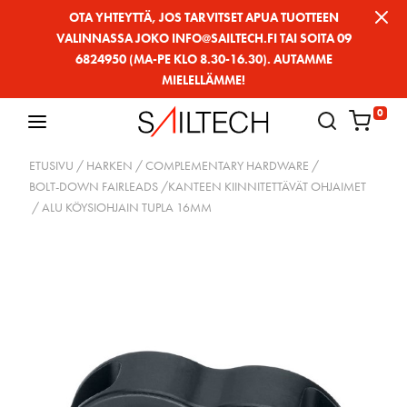
Siirry
OTA YHTEYTTÄ, JOS TARVITSET APUA TUOTTEEN
VALINNASSA JOKO INFO@SAILTECH.FI TAI SOITA 09
sivun
6824950 (MA-PE KLO 8.30-16.30). AUTAMME
sisältöön
MIELELLÄMME!
0
ETUSIVU
/
HARKEN
/
COMPLEMENTARY HARDWARE
/
BOLT-DOWN FAIRLEADS /KANTEEN KIINNITETTÄVÄT OHJAIMET
/ ALU KÖYSIOHJAIN TUPLA 16MM