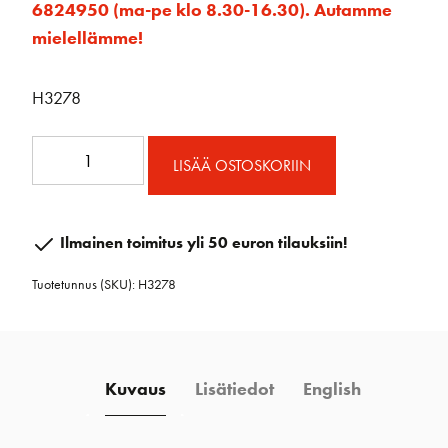
6824950 (ma-pe klo 8.30-16.30). Autamme
mielellämme!
H3278
Alu
LISÄÄ OSTOSKORIIN
köysiohjain
tupla
16mm
Ilmainen toimitus yli 50 euron tilauksiin!
määrä
Tuotetunnus (SKU):
H3278
Kuvaus
Lisätiedot
English