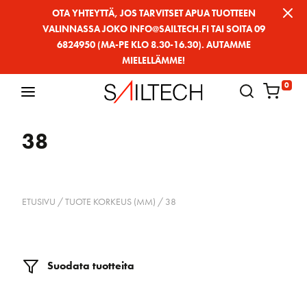
Siirry
OTA YHTEYTTÄ, JOS TARVITSET APUA TUOTTEEN
VALINNASSA JOKO INFO@SAILTECH.FI TAI SOITA 09
sivun
6824950 (MA-PE KLO 8.30-16.30). AUTAMME
sisältöön
MIELELLÄMME!
0
38
ETUSIVU
/ TUOTE KORKEUS (MM) / 38
Suodata tuotteita