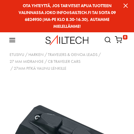
Siirry
OTA YHTEYTTÄ, JOS TARVITSET APUA TUOTTEEN
VALINNASSA JOKO INFO@SAILTECH.FI TAI SOITA 09
sivun
6824950 (MA-PE KLO 8.30-16.30). AUTAMME
sisältöön
MIELELLÄMME!
0
ETUSIVU
/
HARKEN
/
TRAVELERS & GENOA LEADS
/
27 MM MIDRANGE
/
CB TRAVELER CARS
/ 27MM PITKÄ VAUNU LENKILLE