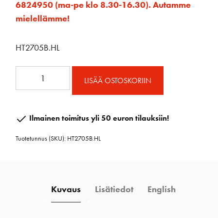
6824950 (ma-pe klo 8.30-16.30). Autamme
mielellämme!
HT2705B.HL
27mm
LISÄÄ OSTOSKORIIN
pitkä
vaunu
lenkille
Ilmainen toimitus yli 50 euron tilauksiin!
määrä
Tuotetunnus (SKU):
HT2705B.HL
Kuvaus
Lisätiedot
English