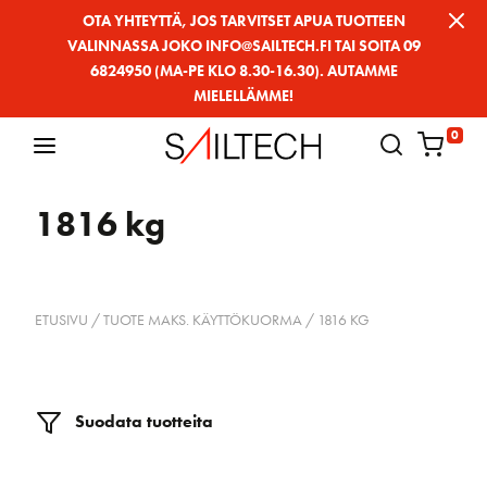
Siirry
OTA YHTEYTTÄ, JOS TARVITSET APUA TUOTTEEN
VALINNASSA JOKO INFO@SAILTECH.FI TAI SOITA 09
sivun
6824950 (MA-PE KLO 8.30-16.30). AUTAMME
sisältöön
MIELELLÄMME!
0
1816 kg
ETUSIVU
/ TUOTE MAKS. KÄYTTÖKUORMA / 1816 KG
Suodata tuotteita