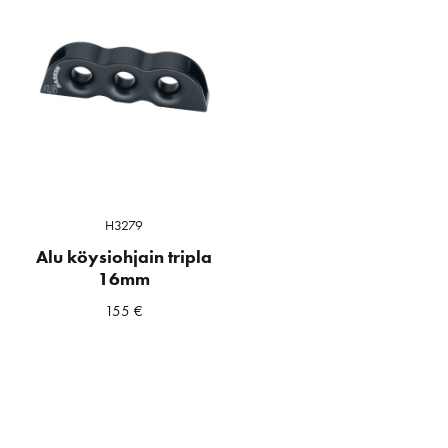
H3279
Alu köysiohjain tripla
16mm
155
€