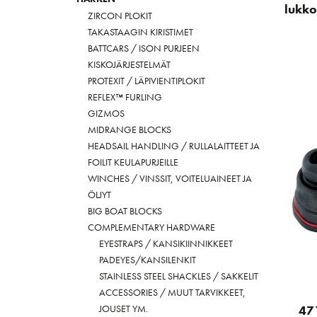
lukko
ZIRCON PLOKIT
TAKASTAAGIN KIRISTIMET
BATTCARS / ISON PURJEEN
KISKOJÄRJESTELMÄT
PROTEXIT / LÄPIVIENTIPLOKIT
REFLEX™ FURLING
GIZMOS
MIDRANGE BLOCKS
HEADSAIL HANDLING / RULLALAITTEET JA
FOILIT KEULAPURJEILLE
WINCHES / VINSSIT, VOITELUAINEET JA
ÖLJYT
BIG BOAT BLOCKS
COMPLEMENTARY HARDWARE
EYESTRAPS / KANSIKIINNIKKEET
PADEYES/KANSILENKIT
STAINLESS STEEL SHACKLES / SAKKELIT
ACCESSORIES / MUUT TARVIKKEET,
JOUSET YM.
47