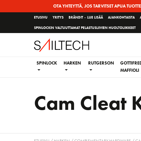
Siirry
OTA YHTEYTTÄ, JOS TARVITSET APUA TUOTT
sivun
ETUSIVU
YRITYS
BRÄNDIT – LUE LISÄÄ
AJANKOHTAISTA
sisältöön
SPINLOCKIN VALTUUTTAMAT PELASTUSLIIVIEN HUOLTOLIIKKEET
SPINLOCK
HARKEN
RUTGERSON
GOTTIFRE
MAFFIOLI
Cam Cleat K
ETUSIVU
/
HARKEN
/
COMPLEMENTARY HARDWARE
/
CA