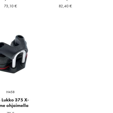
73,10
€
82,40
€
a
ta
H458
 Lukko 375 X-
me ohjaimella