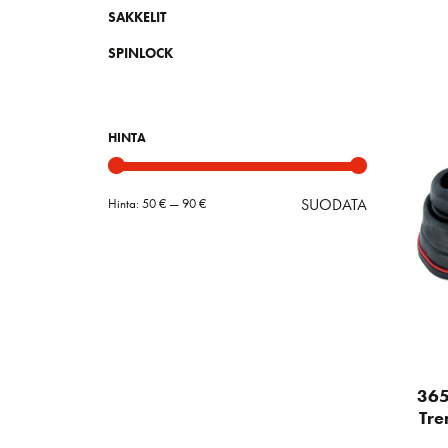
SAKKELIT
SPINLOCK
HINTA
SUODATA
Hinta:
50 €
—
90 €
Minimihint
Maksimihin
365
Tre