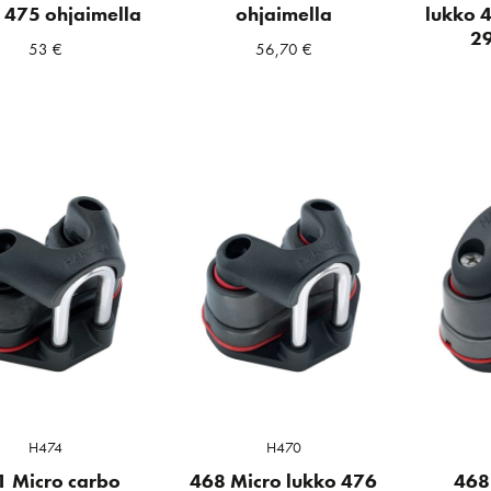
 475 ohjaimella
ohjaimella
lukko 
29
53
€
56,70
€
H474
H470
1 Micro carbo
468 Micro lukko 476
468