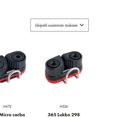
H472
H326
Micro carbo
365 Lukko 298