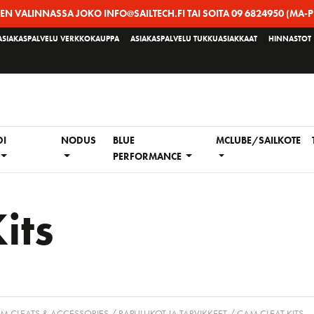
EEN VALINNASSA JOKO INFO@SAILTECH.FI TAI SOITA 09 6824950 (MA-P
ASIAKASPALVELU VERKKOKAUPPA
ASIAKASPALVELU TUKKUASIAKKAAT
HINNASTOT
DI
NODUS
BLUE
MCLUBE/SAILKOTE
PERFORMANCE
its
M CLEATS & ACCESSORIES / RAPULUKOT JA TARVIKKEET
/ CAM CLEAT KITS