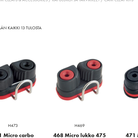
SORTED
ÄN KAIKKI 13 TULOSTA
BY
LATEST
H473
H469
1 Micro carbo
468 Micro lukko 475
471 