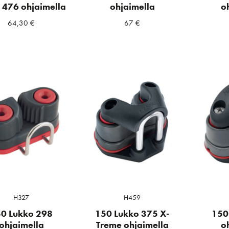
 476 ohjaimella
ohjaimella
o
64,30
€
67
€
H327
H459
0 Lukko 298
150 Lukko 375 X-
150
ohjaimella
Treme ohjaimella
o