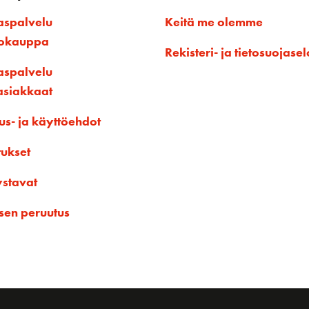
aspalvelu
Keitä me olemme
kokauppa
Rekisteri- ja tietosuojasel
aspalvelu
asiakkaat
us- ja käyttöehdot
tukset
ystavat
sen peruutus