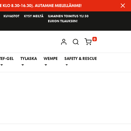
E KLO 8.30-16.30). AUTAMME MIELELLÄMME!
KUVASTOT
KYSY MEILTÄ
ILMAINEN TOIMITUS YLI 50
EURON TILAUKSIIN!
0
KIRJAUDU / REKISTERÖIDY
TEF-GEL
TYLASKA
WEMPE
SAFETY & RESCUE