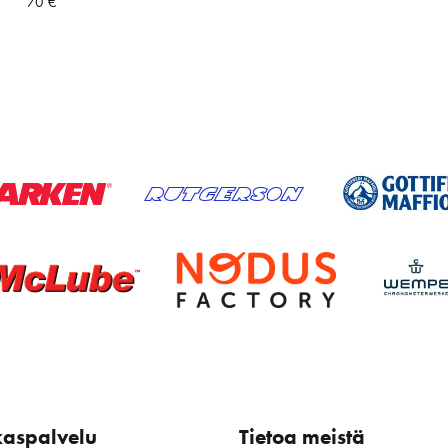
70
€
kaspalvelu
Tietoa meistä