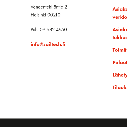
Veneentekijäntie 2
Asiak
Helsinki 00210
verk
Puh: 09 682 4950
Asiak
tukku
info@sailtech.fi
Toimit
Palau
Lähet
Tilauk