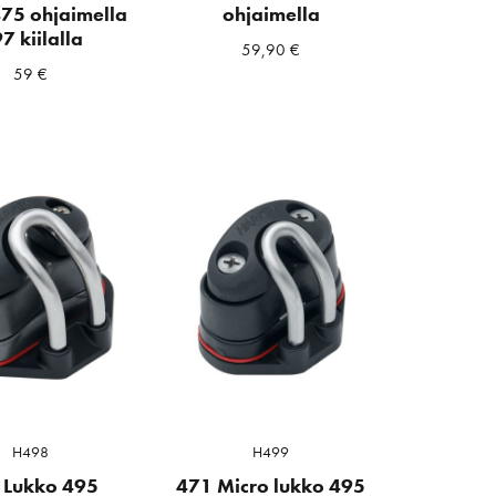
475 ohjaimella
ohjaimella
7 kiilalla
59,90
€
59
€
H498
H499
 Lukko 495
471 Micro lukko 495