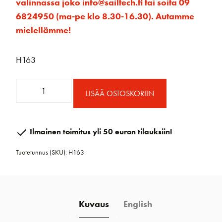
valinnassa joko info@sailtech.fi tai soita 09
6824950 (ma-pe klo 8.30-16.30). Autamme
mielellämme!
H163
Small
LISÄÄ OSTOSKORIIN
Boat
Rumpu
low
Ilmainen toimitus yli 50 euron tilauksiin!
load
Tuotetunnus (SKU):
H163
määrä
Kuvaus
English