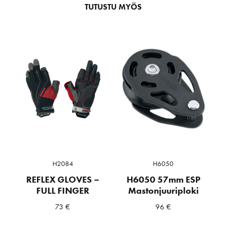
TUTUSTU MYÖS
H2084
H6050
REFLEX GLOVES –
H6050 57mm ESP
FULL FINGER
Mastonjuuriploki
73
€
96
€