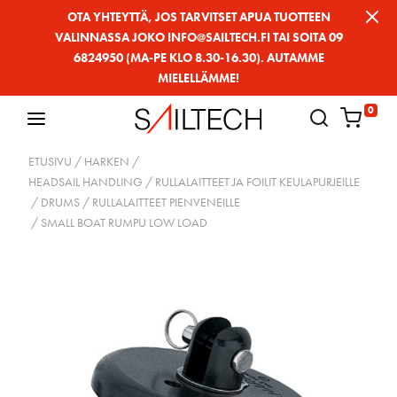
Siirry
OTA YHTEYTTÄ, JOS TARVITSET APUA TUOTTEEN
VALINNASSA JOKO INFO@SAILTECH.FI TAI SOITA 09
sivun
6824950 (MA-PE KLO 8.30-16.30). AUTAMME
sisältöön
MIELELLÄMME!
0
ETUSIVU
/
HARKEN
/
HEADSAIL HANDLING / RULLALAITTEET JA FOILIT KEULAPURJEILLE
/
DRUMS / RULLALAITTEET PIENVENEILLE
/ SMALL BOAT RUMPU LOW LOAD