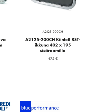
A2125-200CH
ava
A2125-200CH Kiinteä RST-
m
ikkuna 402 x 195
sisäraamilla
475
€