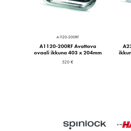
A1120-200RF
A1120-200RF Avattava
A2
ovaali ikkuna 403 x 204mm
ikku
520
€