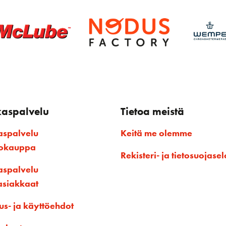
kaspalvelu
Tietoa meistä
aspalvelu
Keitä me olemme
kokauppa
Rekisteri- ja tietosuojasel
aspalvelu
asiakkaat
us- ja käyttöehdot