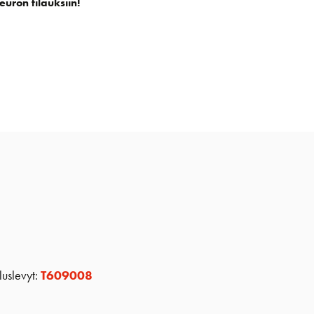
euron tilauksiin!
luslevyt:
T609008