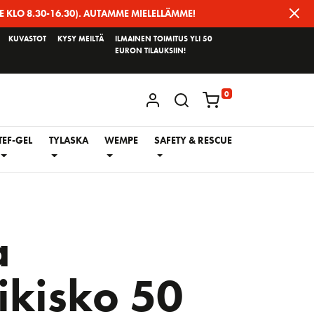
E KLO 8.30-16.30). AUTAMME MIELELLÄMME!
KUVASTOT
KYSY MEILTÄ
ILMAINEN TOIMITUS YLI 50
EURON TILAUKSIIN!
0
KIRJAUDU / REKISTERÖIDY
TEF-GEL
TYLASKA
WEMPE
SAFETY & RESCUE
a
ikisko 50