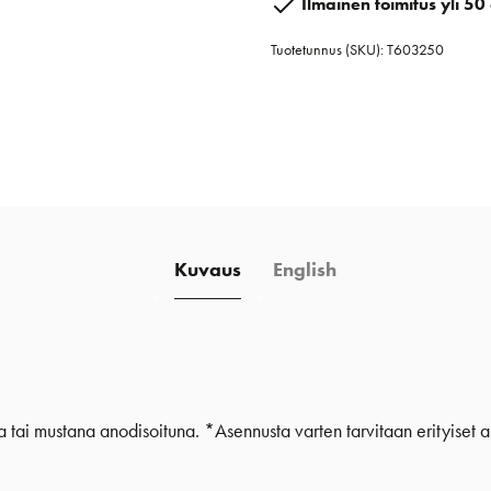
Ilmainen toimitus yli 50 
2,5
Tuotetunnus (SKU):
T603250
m
määrä
Kuvaus
English
tai mustana anodisoituna. *Asennusta varten tarvitaan erityiset a