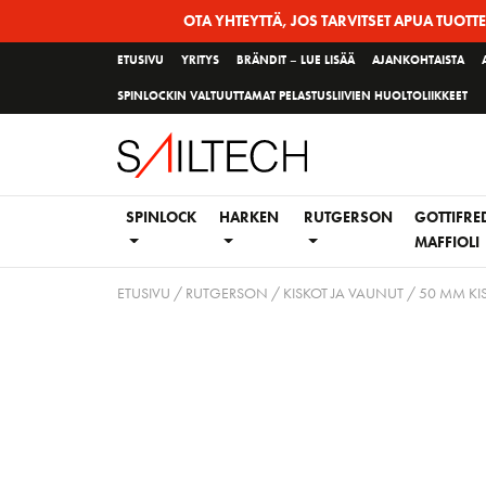
Siirry
OTA YHTEYTTÄ, JOS TARVITSET APUA TUOTT
sivun
ETUSIVU
YRITYS
BRÄNDIT – LUE LISÄÄ
AJANKOHTAISTA
sisältöön
SPINLOCKIN VALTUUTTAMAT PELASTUSLIIVIEN HUOLTOLIIKKEET
SPINLOCK
HARKEN
RUTGERSON
GOTTIFRE
MAFFIOLI
ETUSIVU
/
RUTGERSON
/
KISKOT JA VAUNUT
/
50 MM KI