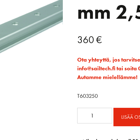
mm 2,
360
€
Ota yhteyttä, jos tarvits
info@sailtech.fi tai soi
Autamme mielellämme!
T603250
Korkea
LISÄÄ O
levankikisko
50
mm