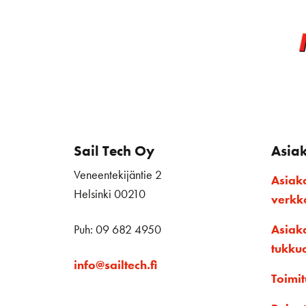
Sail Tech Oy
Asia
Veneentekijäntie 2
Asiak
Helsinki 00210
verk
Puh: 09 682 4950
Asiak
tukku
info@sailtech.fi
Toimit