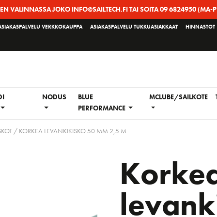
EEN VALINNASSA JOKO INFO@SAILTECH.FI TAI SOITA 09 6824950 (MA-P
ASIAKASPALVELU VERKKOKAUPPA
ASIAKASPALVELU TUKKUASIAKKAAT
HINNASTOT
DI
NODUS
BLUE
MCLUBE/SAILKOTE
PERFORMANCE
SKOT
/ KORKEA LEVANKIKISKO 50 MM 2,5 M
Korke
levank