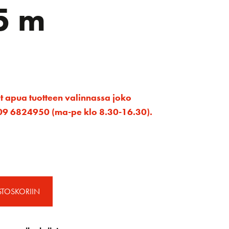
5 m
et apua tuotteen valinnassa joko
ta 09 6824950 (ma-pe klo 8.30-16.30).
STOSKORIIN