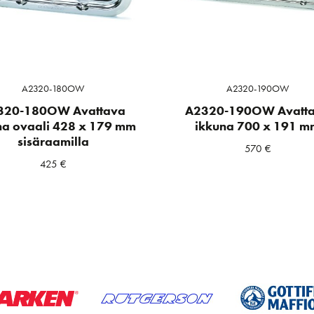
A2320-180OW
A2320-190OW
320-180OW Avattava
A2320-190OW Avatt
na ovaali 428 x 179 mm
ikkuna 700 x 191 m
sisäraamilla
570
€
425
€