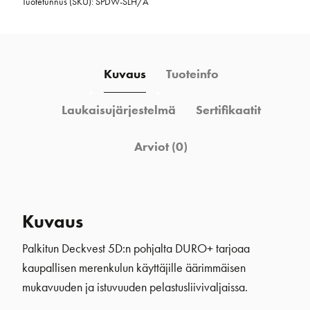
Tuotetunnus (SKU):
SPDW-SLH/A
Kuvaus
Tuoteinfo
Laukaisujärjestelmä
Sertifikaatit
Arviot (0)
Kuvaus
Palkitun Deckvest 5D:n pohjalta DURO+ tarjoaa
kaupallisen merenkulun käyttäjille äärimmäisen
mukavuuden ja istuvuuden pelastusliivivaljaissa.