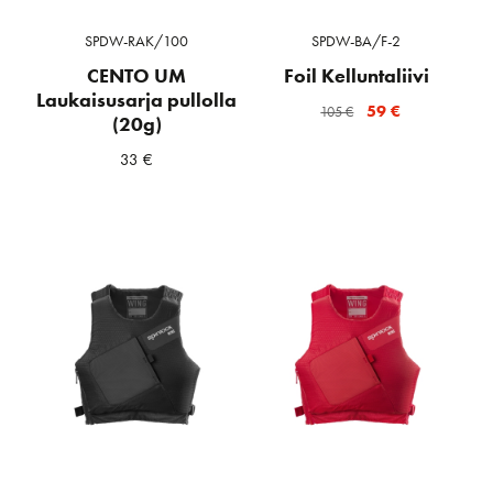
SPDW-RAK/100
SPDW-BA/F-2
CENTO UM
Foil Kelluntaliivi
Laukaisusarja pullolla
Alkuperäinen
Nykyinen
59
€
105
€
(20g)
hinta
hinta
33
€
oli:
on:
105 €.
59 €.