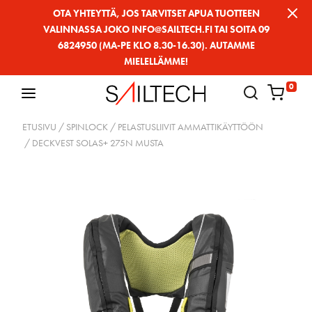
Siirry
OTA YHTEYTTÄ, JOS TARVITSET APUA TUOTTEEN
VALINNASSA JOKO INFO@SAILTECH.FI TAI SOITA 09
sivun
6824950 (MA-PE KLO 8.30-16.30). AUTAMME
sisältöön
MIELELLÄMME!
0
ETUSIVU
/
SPINLOCK
/
PELASTUSLIIVIT AMMATTIKÄYTTÖÖN
/ DECKVEST SOLAS+ 275N MUSTA