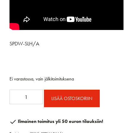
SPDW-SLH/A
Ei varastossa, vain jälkitoimituksena
Deckvest
LISÄÄ OSTOSKORIIN
SOLAS+
275N
musta
Ilmainen toimitus yli 50 euron tilauksiin!
määrä