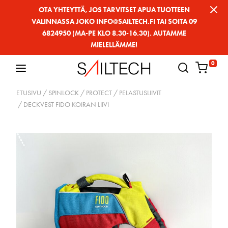
Siirry
OTA YHTEYTTÄ, JOS TARVITSET APUA TUOTTEEN
VALINNASSA JOKO INFO@SAILTECH.FI TAI SOITA 09
sivun
6824950 (MA-PE KLO 8.30-16.30). AUTAMME
sisältöön
MIELELLÄMME!
0
ETUSIVU
/
SPINLOCK
/
PROTECT
/
PELASTUSLIIVIT
/ DECKVEST FIDO KOIRAN LIIVI