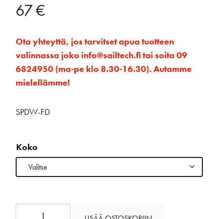
67
€
Ota yhteyttä, jos tarvitset apua tuotteen
valinnassa joko info@sailtech.fi tai soita 09
6824950 (ma-pe klo 8.30-16.30). Autamme
mielellämme!
SPDW-FD
Koko
Deckvest
LISÄÄ OSTOSKORIIN