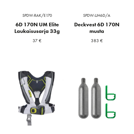
SPDW-RAK/E170
SPDW-LJH6D/A
6D 170N UM Elite
Deckvest 6D 170N
Laukaisusarja 33g
musta
37
€
383
€