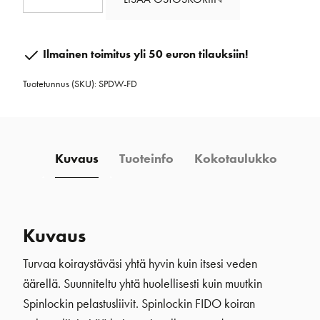
Fido
koiran
liivi
Ilmainen toimitus yli 50 euron tilauksiin!
määrä
Tuotetunnus (SKU):
SPDW-FD
Kuvaus
Tuoteinfo
Kokotaulukko
Kuvaus
Turvaa koiraystäväsi yhtä hyvin kuin itsesi veden
äärellä. Suunniteltu yhtä huolellisesti kuin muutkin
Spinlockin pelastusliivit. Spinlockin FIDO koiran