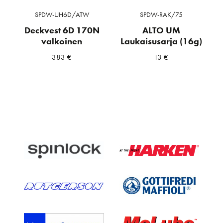
SPDW-LJH6D/ATW
SPDW-RAK/75
Deckvest 6D 170N
ALTO UM
valkoinen
Laukaisusarja (16g)
383
€
13
€