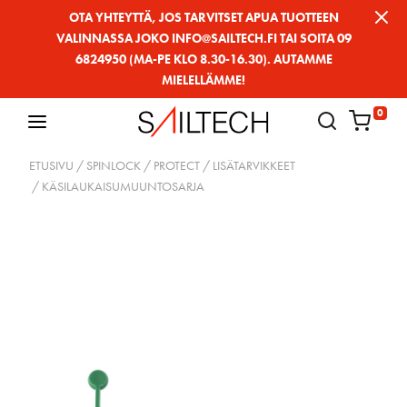
Siirry
OTA YHTEYTTÄ, JOS TARVITSET APUA TUOTTEEN
VALINNASSA JOKO INFO@SAILTECH.FI TAI SOITA 09
sivun
6824950 (MA-PE KLO 8.30-16.30). AUTAMME
sisältöön
MIELELLÄMME!
0
ETUSIVU
/
SPINLOCK
/
PROTECT
/
LISÄTARVIKKEET
/ KÄSILAUKAISUMUUNTOSARJA