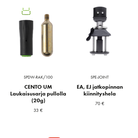
SPDW-RAK/100
SPE-JOINT
CENTO UM
EA, EJ jatkopinnan
Laukaisusarja pullolla
kiinnityshela
(20g)
70
€
33
€