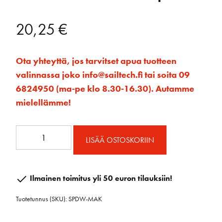
20,25
€
Ota yhteyttä, jos tarvitset apua tuotteen
valinnassa joko info@sailtech.fi tai soita 09
6824950 (ma-pe klo 8.30-16.30). Autamme
mielellämme!
Käsilaukaisumuuntosarja
LISÄÄ OSTOSKORIIN
määrä
Ilmainen toimitus yli 50 euron tilauksiin!
Tuotetunnus (SKU):
SPDW-MAK