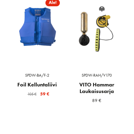
Ale!
SPDW-BA/F-2
SPDW-RAH/V170
Foil Kelluntaliivi
VITO Hammar
Laukaisusarja
Alkuperäinen
Nykyinen
59
€
105
€
89
€
hinta
hinta
oli:
on:
105 €.
59 €.