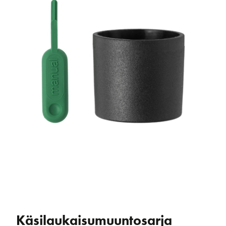
Käsilaukaisumuuntosarja