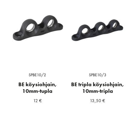
SPBE10/2
SPBE10/3
BE köysiohjain,
BE tripla köysiohjain,
10mm-tupla
10mm-tripla
12
€
13,50
€