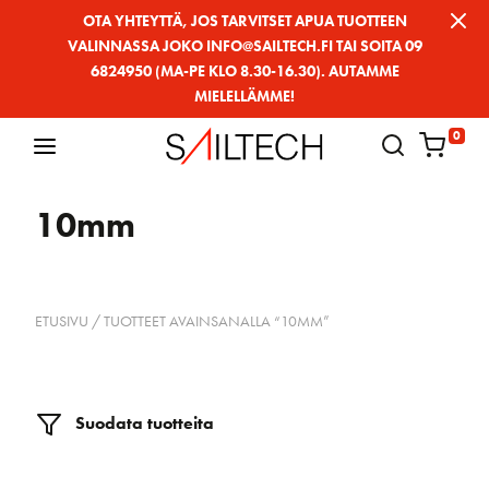
Siirry
OTA YHTEYTTÄ, JOS TARVITSET APUA TUOTTEEN
VALINNASSA JOKO INFO@SAILTECH.FI TAI SOITA 09
sivun
6824950 (MA-PE KLO 8.30-16.30). AUTAMME
sisältöön
MIELELLÄMME!
0
10mm
ETUSIVU
/ TUOTTEET AVAINSANALLA “10MM”
Suodata tuotteita