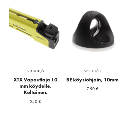
SPXTX10/Y
SPBE10/TF
XTX Vapauttaja 10
BE köysiohjain, 10mm
mm köydelle.
7,50
€
Keltainen.
250
€