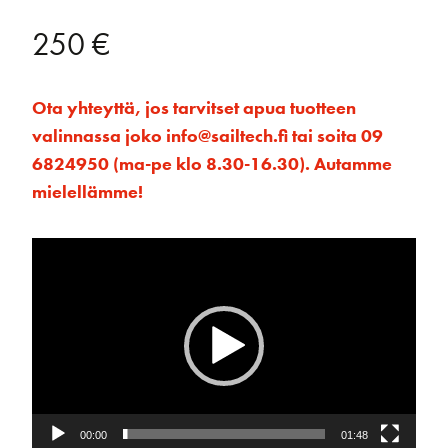
250
€
Ota yhteyttä, jos tarvitset apua tuotteen
valinnassa joko info@sailtech.fi tai soita 09
6824950 (ma-pe klo 8.30-16.30). Autamme
mielellämme!
Videotoistin
00:00
01:48