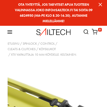
Siirry
OTA YHTEYTTÄ, JOS TARVITSET APUA TUOTTEEN
VALINNASSA JOKO INFO@SAILTECH.FI TAI SOITA 09
sivun
6824950 (MA-PE KLO 8.30-16.30). AUTAMME
sisältöön
MIELELLÄMME!
0
ETUSIVU
/
SPINLOCK
/
CONTROL
/
CLEATS & CLUTCHES / KÖYSILUKOT
/ XTX VAPAUTTAJA 10 MM KÖYDELLE. KELTAINEN.