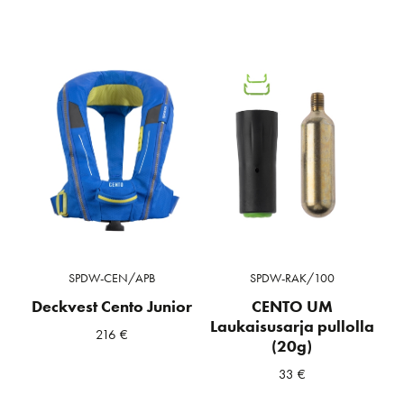
SPDW-CEN/APB
SPDW-RAK/100
Deckvest Cento Junior
CENTO UM
Laukaisusarja pullolla
216
€
(20g)
33
€