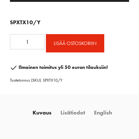
SPXTX10/Y
XTX
LISÄÄ OSTOSKORIIN
Vapauttaja
10
mm
Ilmainen toimitus yli 50 euron tilauksiin!
köydelle.
Tuotetunnus (SKU):
SPXTX10/Y
Keltainen.
määrä
Kuvaus
Lisätiedot
English