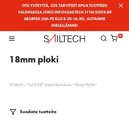
Siirry
OTA YHTEYTTÄ, JOS TARVITSET APUA TUOTTEEN
VALINNASSA JOKO INFO@SAILTECH.FI TAI SOITA 09
sivun
6824950 (MA-PE KLO 8.30-16.30). AUTAMME
sisältöön
MIELELLÄMME!
0
18mm ploki
ETUSIVU
/ TUOTTEET AVAINSANALLA “18MM PLOKI”
Suodata tuotteita