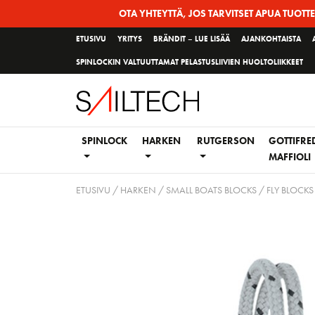
Siirry
OTA YHTEYTTÄ, JOS TARVITSET APUA TUOTT
sivun
ETUSIVU
YRITYS
BRÄNDIT – LUE LISÄÄ
AJANKOHTAISTA
sisältöön
SPINLOCKIN VALTUUTTAMAT PELASTUSLIIVIEN HUOLTOLIIKKEET
SPINLOCK
HARKEN
RUTGERSON
GOTTIFRE
MAFFIOLI
ETUSIVU
/
HARKEN
/
SMALL BOATS BLOCKS
/
FLY BLOCKS