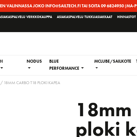
EEN VALINNASSA JOKO INFO@SAILTECH.FI TAI SOITA 09 6824950 (MA-P
ASIAKASPALVELU VERKKOKAUPPA
ASIAKASPALVELU TUKKUASIAKKAAT
HINNASTOT
DI
NODUS
BLUE
MCLUBE/SAILKOTE
PERFORMANCE
/ 18MM CARBO T18 PLOKI KAPEA
18mm 
ploki 