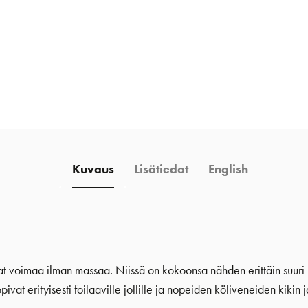
Kuvaus
Lisätiedot
English
vat voimaa ilman massaa. Niissä on kokoonsa nähden erittäin suuri 
pivat erityisesti foilaaville jollille ja nopeiden köliveneiden kikin j