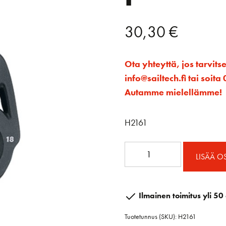
30,30
€
Ota yhteyttä, jos tarvits
info@sailtech.fi tai soi
Autamme mielellämme!
H2161
18mm
LISÄÄ O
Carbo
T18
ploki
Ilmainen toimitus yli 50 
kapea
Tuotetunnus (SKU):
H2161
määrä