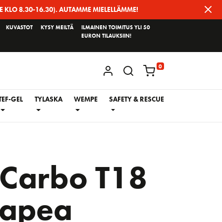
E KLO 8.30-16.30). AUTAMME MIELELLÄMME!
KUVASTOT
KYSY MEILTÄ
ILMAINEN TOIMITUS YLI 50
EURON TILAUKSIIN!
0
KIRJAUDU / REKISTERÖIDY
TEF-GEL
TYLASKA
WEMPE
SAFETY & RESCUE
Carbo T18
kapea