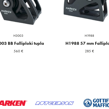
H3003
H1988
03 BB Falliploki tupla
H1988 57 mm Fallipl
560
€
285
€