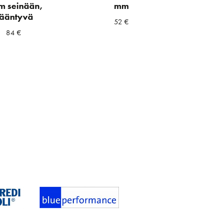
 seinään,
mm
ääntyvä
52
€
84
€