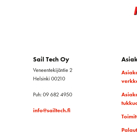
Sail Tech Oy
Asia
Veneentekijäntie 2
Asiak
Helsinki 00210
verk
Puh: 09 682 4950
Asiak
tukku
info@sailtech.fi
Toimit
Palau