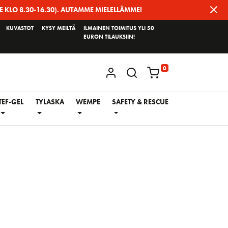
E KLO 8.30-16.30). AUTAMME MIELELLÄMME!
KUVASTOT
KYSY MEILTÄ
ILMAINEN TOIMITUS YLI 50
EURON TILAUKSIIN!
0
KIRJAUDU / REKISTERÖIDY
TEF-GEL
TYLASKA
WEMPE
SAFETY & RESCUE