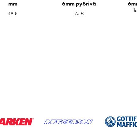
mm
6mm pyörivä
6mm
k
49
€
75
€
a
ta