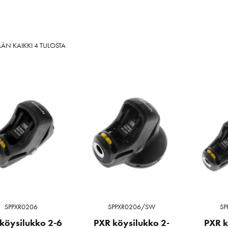
SORTED
ÄN KAIKKI 4 TULOSTA
BY
LATEST
SPPXR0206
SPPXR0206/SW
SP
köysilukko 2-6
PXR köysilukko 2-
PXR k