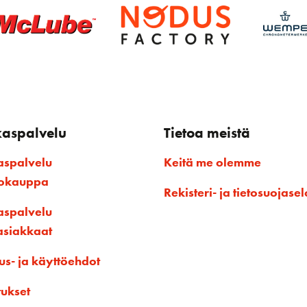
kaspalvelu
Tietoa meistä
aspalvelu
Keitä me olemme
kokauppa
Rekisteri- ja tietosuojasel
aspalvelu
asiakkaat
us- ja käyttöehdot
tukset