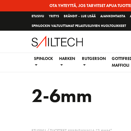
Siirry
OTA YHTEYTTÄ, JOS TARVITSET APUA TUOTT
sivun
ETUSIVU
YRITYS
BRÄNDIT – LUE LISÄÄ
AJANKOHTAISTA
sisältöön
SPINLOCKIN VALTUUTTAMAT PELASTUSLIIVIEN HUOLTOLIIKKEET
SPINLOCK
HARKEN
RUTGERSON
GOTTIFRE
MAFFIOLI
2-6mm
ETUSIVU
/ TUOTTEET AVAINSANALLA “2-6MM”