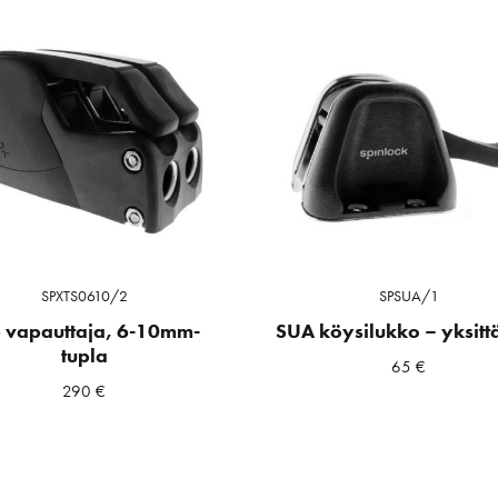
SPXTS0610/2
SPSUA/1
 vapauttaja, 6-10mm-
SUA köysilukko – yksitt
tupla
65
€
290
€