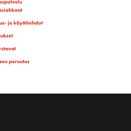
aspalvelu
asiakkaat
us- ja käyttöehdot
tukset
ystavat
sen peruutus