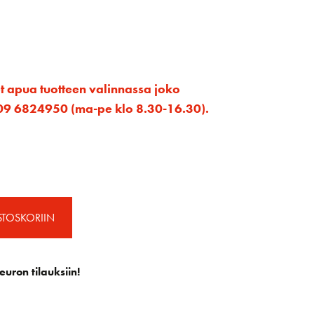
et apua tuotteen valinnassa joko
ta 09 6824950 (ma-pe klo 8.30-16.30).
STOSKORIIN
euron tilauksiin!