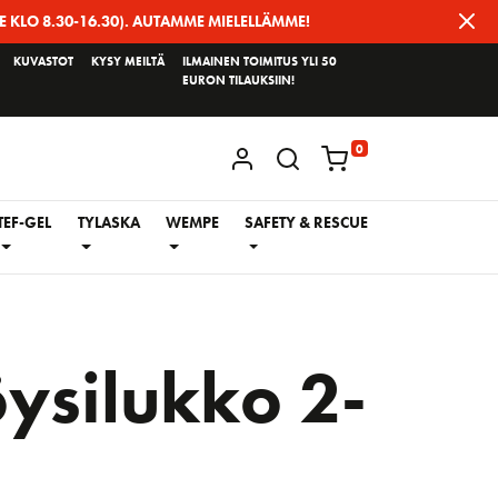
E KLO 8.30-16.30). AUTAMME MIELELLÄMME!
KUVASTOT
KYSY MEILTÄ
ILMAINEN TOIMITUS YLI 50
EURON TILAUKSIIN!
0
KIRJAUDU / REKISTERÖIDY
TEF-GEL
TYLASKA
WEMPE
SAFETY & RESCUE
ysilukko 2-