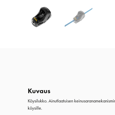
Kuvaus
Köysilukko. Ainutlaatuisen keinusaranamekanismin 
köysille.