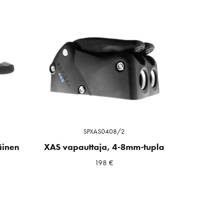
SPXAS0408/2
äinen
XAS vapauttaja, 4-8mm-tupla
198
€