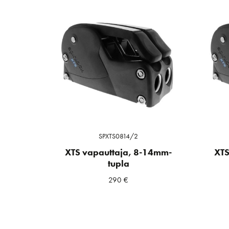
SPXTS0814/2
XTS vapauttaja, 8-14mm-
XTS
tupla
290
€