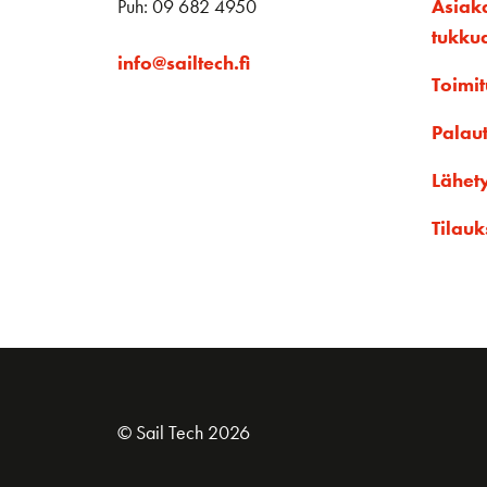
Puh: 09 682 4950
Asiak
tukku
info@sailtech.fi
Toimit
Palau
Lähet
Tilauk
© Sail Tech 2026