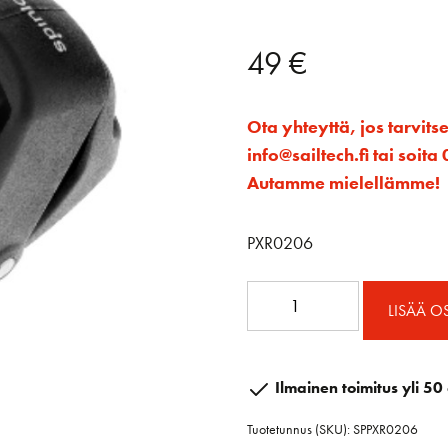
49
€
Ota yhteyttä, jos tarvits
info@sailtech.fi tai soi
Autamme mielellämme!
PXR0206
PXR
LISÄÄ O
köysilukko
2-
6
Ilmainen toimitus yli 50 
mm
Tuotetunnus (SKU):
SPPXR0206
määrä