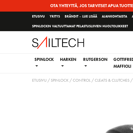
Siirry
OTA YHTEYTTÄ, JOS TARVITSET APUA TUOTT
sivun
ETUSIVU
YRITYS
BRÄNDIT – LUE LISÄÄ
AJANKOHTAISTA
sisältöön
SPINLOCKIN VALTUUTTAMAT PELASTUSLIIVIEN HUOLTOLIIKKEET
SPINLOCK
HARKEN
RUTGERSON
GOTTIFRE
MAFFIOLI
ETUSIVU
/
SPINLOCK
/
CONTROL
/
CLEATS & CLUTCHES /