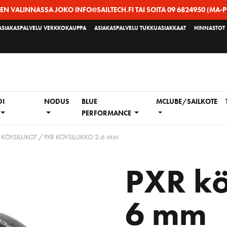
EEN VALINNASSA JOKO INFO@SAILTECH.FI TAI SOITA 09 6824950 (MA-P
ASIAKASPALVELU VERKKOKAUPPA
ASIAKASPALVELU TUKKUASIAKKAAT
HINNASTOT
DI
NODUS
BLUE
MCLUBE/SAILKOTE
PERFORMANCE
 KÖYSILUKOT
/ PXR KÖYSILUKKO 2-6 MM
PXR kö
6 mm