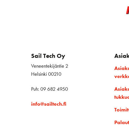
Sail Tech Oy
Asia
Veneentekijäntie 2
Asiak
Helsinki 00210
verk
Puh: 09 682 4950
Asiak
tukku
info@sailtech.fi
Toimit
Palau