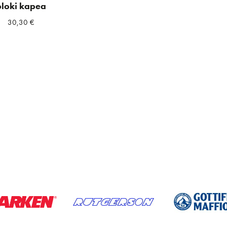
ploki kapea
30,30
€
a
ta