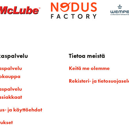
kaspalvelu
Tietoa meistä
aspalvelu
Keitä me olemme
kokauppa
Rekisteri- ja tietosuojasel
aspalvelu
asiakkaat
us- ja käyttöehdot
tukset