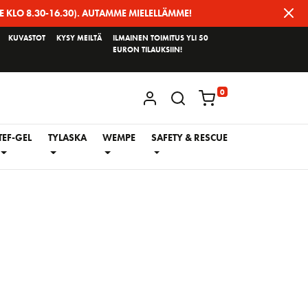
E KLO 8.30-16.30). AUTAMME MIELELLÄMME!
KUVASTOT
KYSY MEILTÄ
ILMAINEN TOIMITUS YLI 50
EURON TILAUKSIIN!
0
KIRJAUDU / REKISTERÖIDY
TEF-GEL
TYLASKA
WEMPE
SAFETY & RESCUE