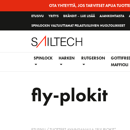
Siirry
OTA YHTEYTTÄ, JOS TARVITSET APUA TUOTT
sivun
ETUSIVU
YRITYS
BRÄNDIT – LUE LISÄÄ
AJANKOHTAISTA
sisältöön
SPINLOCKIN VALTUUTTAMAT PELASTUSLIIVIEN HUOLTOLIIKKEET
SPINLOCK
HARKEN
RUTGERSON
GOTTIFRE
MAFFIOLI
fly-plokit
ETUSIVU
/ TUOTTEET AVAINSANALLA “FLY-PLOKIT”