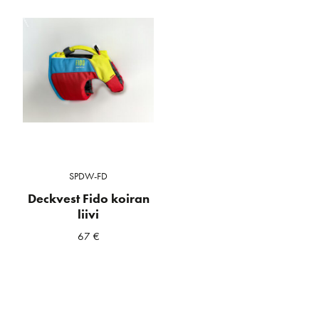
SPDW-FD
Deckvest Fido koiran
liivi
67
€