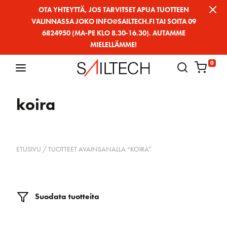
Siirry
OTA YHTEYTTÄ, JOS TARVITSET APUA TUOTTEEN
VALINNASSA JOKO INFO@SAILTECH.FI TAI SOITA 09
sivun
6824950 (MA-PE KLO 8.30-16.30). AUTAMME
sisältöön
MIELELLÄMME!
0
koira
ETUSIVU
/ TUOTTEET AVAINSANALLA “KOIRA”
Suodata tuotteita