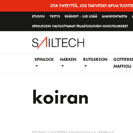
Siirry
OTA YHTEYTTÄ, JOS TARVITSET APUA TUOTT
sivun
ETUSIVU
YRITYS
BRÄNDIT – LUE LISÄÄ
AJANKOHTAISTA
sisältöön
SPINLOCKIN VALTUUTTAMAT PELASTUSLIIVIEN HUOLTOLIIKKEET
SPINLOCK
HARKEN
RUTGERSON
GOTTIFRE
MAFFIOLI
koiran
ETUSIVU
/ TUOTTEET AVAINSANALLA “KOIRAN”