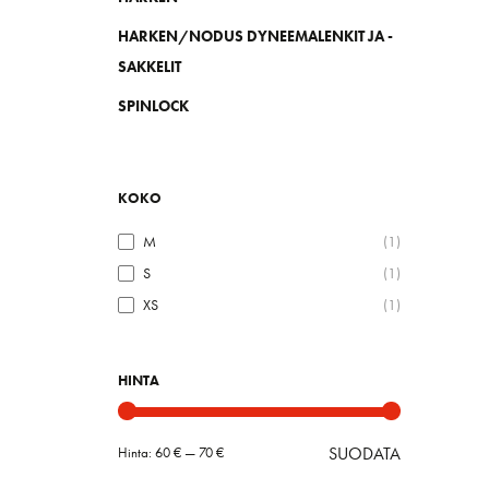
HARKEN/NODUS DYNEEMALENKIT JA -
SAKKELIT
SPINLOCK
KOKO
M
(1)
S
(1)
XS
(1)
HINTA
SUODATA
Hinta:
60 €
—
70 €
Minimihint
Maksimihin