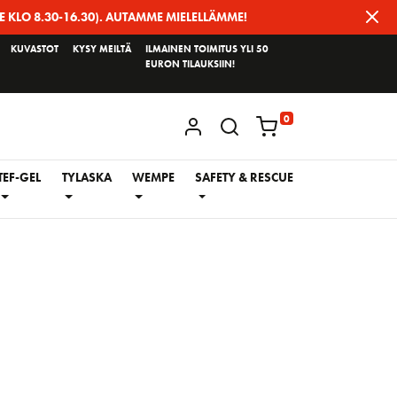
E KLO 8.30-16.30). AUTAMME MIELELLÄMME!
KUVASTOT
KYSY MEILTÄ
ILMAINEN TOIMITUS YLI 50
EURON TILAUKSIIN!
0
KIRJAUDU / REKISTERÖIDY
TEF-GEL
TYLASKA
WEMPE
SAFETY & RESCUE