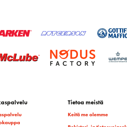
kaspalvelu
Tietoa meistä
aspalvelu
Keitä me olemme
kokauppa
Rekisteri- ja tietosuojasel