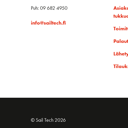
Puh: 09 682 4950
Asiak
tukku
info@sailtech.fi
Toimit
Palau
Lähet
Tilauk
© Sail Tech 2026