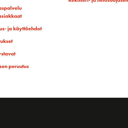
aspalvelu
asiakkaat
us- ja käyttöehdot
tukset
ystavat
sen peruutus