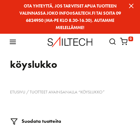
Siirry
OTA YHTEYTTÄ, JOS TARVITSET APUA TUOTTEEN
VALINNASSA JOKO INFO@SAILTECH.FI TAI SOITA 09
sivun
6824950 (MA-PE KLO 8.30-16.30). AUTAMME
sisältöön
MIELELLÄMME!
0
köyslukko
ETUSIVU
/ TUOTTEET AVAINSANALLA “KÖYSLUKKO”
Suodata tuotteita