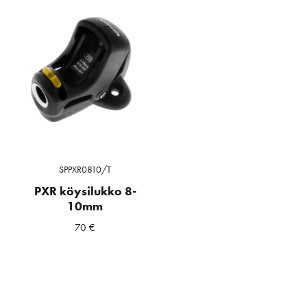
SPPXR0810/T
PXR köysilukko 8-
10mm
70
€