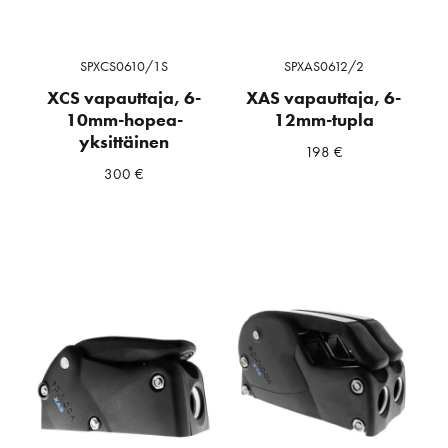
SPXCS0610/1S
SPXAS0612/2
XCS vapauttaja, 6-
XAS vapauttaja, 6-
10mm-hopea-
12mm-tupla
yksittäinen
198
€
300
€