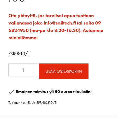
Ota yhteyttä, jos tarvitset apua tuotteen
valinnassa joko info@sailtech.fi tai soita 09
6824950 (ma-pe klo 8.30-16.30). Autamme
mielellämme!
PXR0810/T
PXR
LISÄÄ OSTOSKORIIN
köysilukko
8-
10mm
Ilmainen toimitus yli 50 euron tilauksiin!
määrä
Tuotetunnus (SKU):
SPPXR0810/T