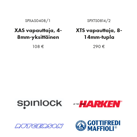
SPXAS0408/1
SPXTS0814/2
XAS vapauttaja, 4-
XTS vapauttaja, 8-
8mm-yksittäinen
14mm-tupla
108
€
290
€