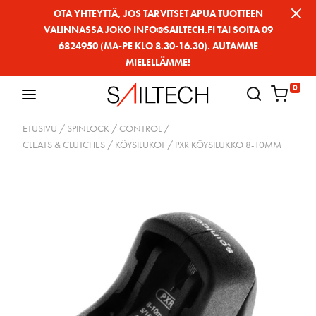
Siirry
OTA YHTEYTTÄ, JOS TARVITSET APUA TUOTTEEN
VALINNASSA JOKO INFO@SAILTECH.FI TAI SOITA 09
sivun
6824950 (MA-PE KLO 8.30-16.30). AUTAMME
sisältöön
MIELELLÄMME!
0
ETUSIVU
/
SPINLOCK
/
CONTROL
/
CLEATS & CLUTCHES / KÖYSILUKOT
/ PXR KÖYSILUKKO 8-10MM