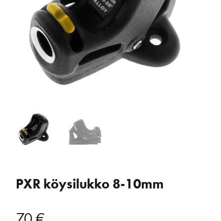
PXR köysilukko 8-10mm
70
€