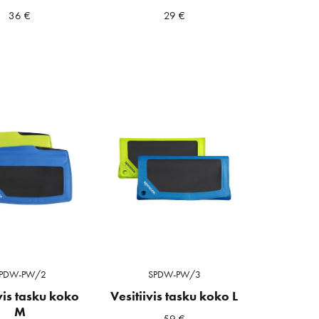
36
€
29
€
PDW-PW/2
SPDW-PW/3
vis tasku koko
Vesitiivis tasku koko L
M