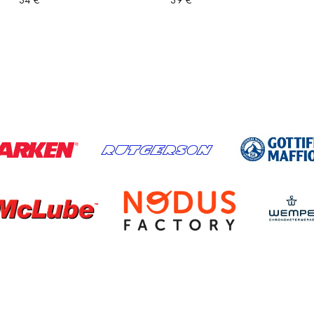
34
€
39
€