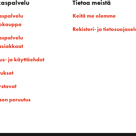
kaspalvelu
Tietoa meistä
aspalvelu
Keitä me olemme
kokauppa
Rekisteri- ja tietosuojasel
aspalvelu
asiakkaat
us- ja käyttöehdot
tukset
ystavat
sen peruutus