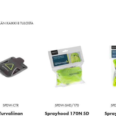
SORTED
ÄN KAIKKI 8 TULOSTA
BY
LATEST
SPDW-CTR
SPDW-SHD/170
SP
Turvaliinan
Sprayhood 170N 5D
Spra