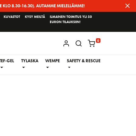
E KLO 8.30-16.30). AUTAMME MIELELLÄMME!
KUVASTOT
KYSY MEILTÄ
ILMAINEN TOIMITUS YLI 50
EURON TILAUKSIIN!
0
KIRJAUDU / REKISTERÖIDY
TEF-GEL
TYLASKA
WEMPE
SAFETY & RESCUE