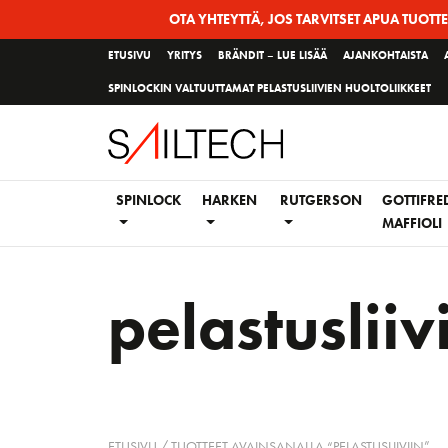
Siirry
OTA YHTEYTTÄ, JOS TARVITSET APUA TUOTT
sivun
ETUSIVU
YRITYS
BRÄNDIT – LUE LISÄÄ
AJANKOHTAISTA
sisältöön
SPINLOCKIN VALTUUTTAMAT PELASTUSLIIVIEN HUOLTOLIIKKEET
SPINLOCK
HARKEN
RUTGERSON
GOTTIFRE
MAFFIOLI
pelastusliiv
ETUSIVU
/ TUOTTEET AVAINSANALLA “PELASTUSLIIVIIN”