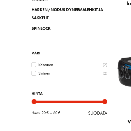
k
HARKEN/NODUS DYNEEMALENKIT JA -
SAKKELIT
SPINLOCK
VÄRI
Keltainen
(2)
Sininen
(2)
HINTA
SUODATA
Hinta:
20 €
—
60 €
Minimihint
Maksimihin
V