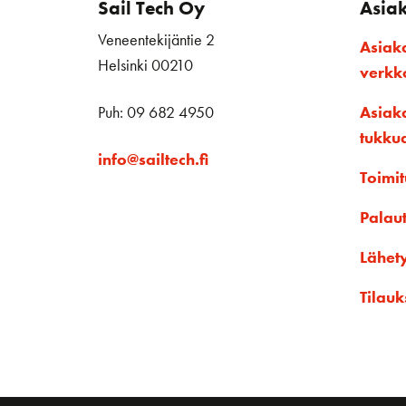
Sail Tech Oy
Asia
Veneentekijäntie 2
Asiak
Helsinki 00210
verk
Puh: 09 682 4950
Asiak
tukku
info@sailtech.fi
Toimit
Palau
Lähet
Tilauk