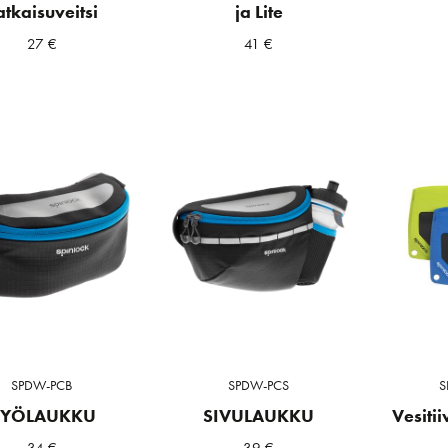
atkaisuveitsi
ja Lite
27
€
41
€
SPDW-PCB
SPDW-PCS
S
a
ta
YÖLAUKKU
SIVULAUKKU
Vesitii