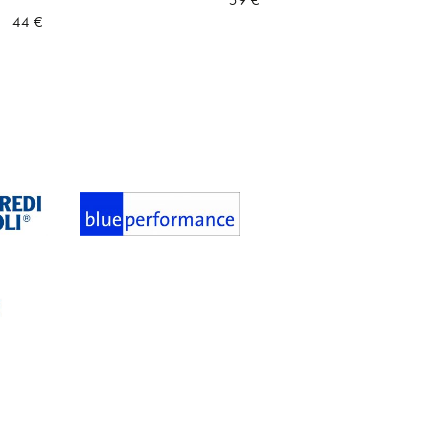
59
€
44
€