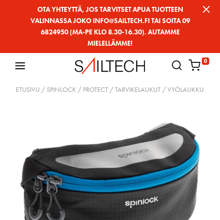
Siirry
OTA YHTEYTTÄ, JOS TARVITSET APUA TUOTTEEN
VALINNASSA JOKO INFO@SAILTECH.FI TAI SOITA 09
sivun
6824950 (MA-PE KLO 8.30-16.30). AUTAMME
sisältöön
MIELELLÄMME!
0
ETUSIVU
/
SPINLOCK
/
PROTECT
/
TARVIKELAUKUT
/ VYÖLAUKKU