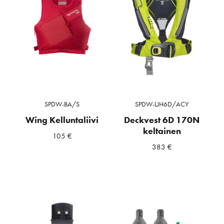
SPDW-BA/S
SPDW-LJH6D/ACY
Wing Kelluntaliivi
Deckvest 6D 170N
keltainen
105
€
383
€