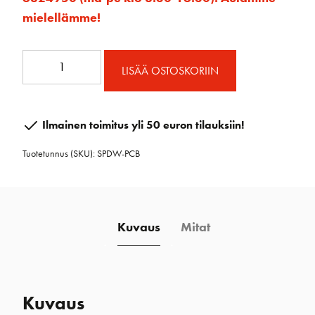
mielellämme!
VYÖLAUKKU
LISÄÄ OSTOSKORIIN
määrä
Ilmainen toimitus yli 50 euron tilauksiin!
Tuotetunnus (SKU):
SPDW-PCB
Kuvaus
Mitat
Kuvaus