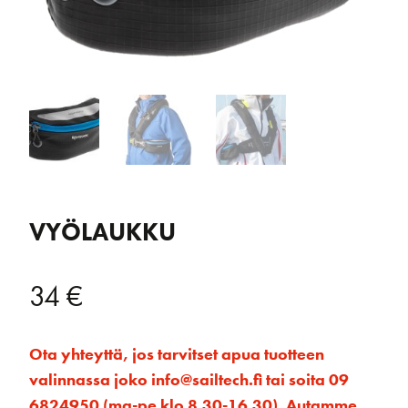
VYÖLAUKKU
34
€
Ota yhteyttä, jos tarvitset apua tuotteen
valinnassa joko info@sailtech.fi tai soita 09
6824950 (ma-pe klo 8.30-16.30). Autamme