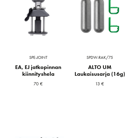
SPE-JOINT
SPDW-RAK/75
EA, EJ jatkopinnan
ALTO UM
kiinnityshela
Laukaisusarja (16g)
70
€
13
€