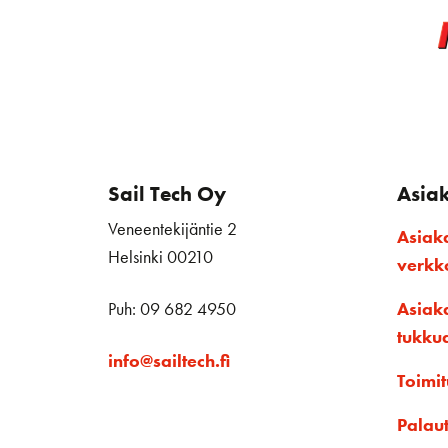
Sail Tech Oy
Asia
Veneentekijäntie 2
Asiak
Helsinki 00210
verk
Puh: 09 682 4950
Asiak
tukku
info@sailtech.fi
Toimit
Palau