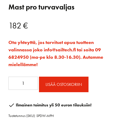
Mast pro turvavaljas
182
€
Ota yhteyttä, jos tarvitset apua tuotteen
valinnassa joko info@sailtech.fi tai soita 09
6824950 (ma-pe klo 8.30-16.30). Autamme
mielellämme!
Mast
LISÄÄ OSTOSKORIIN
pro
turvavaljas
määrä
Ilmainen toimitus yli 50 euron tilauksiin!
Tuotetunnus (SKU):
SPDW-MPH