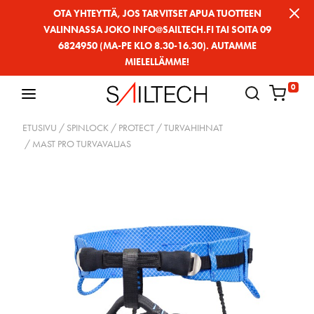
Siirry
OTA YHTEYTTÄ, JOS TARVITSET APUA TUOTTEEN
VALINNASSA JOKO INFO@SAILTECH.FI TAI SOITA 09
sivun
6824950 (MA-PE KLO 8.30-16.30). AUTAMME
sisältöön
MIELELLÄMME!
0
ETUSIVU
/
SPINLOCK
/
PROTECT
/
TURVAHIHNAT
/ MAST PRO TURVAVALJAS