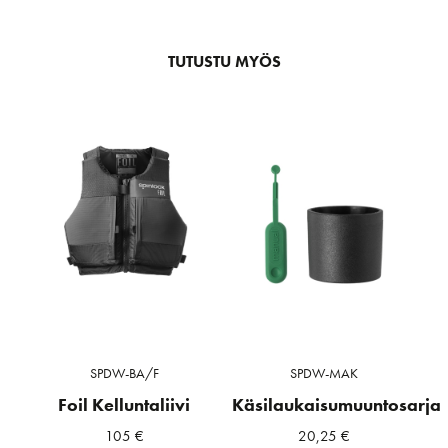
TUTUSTU MYÖS
SPDW-BA/F
SPDW-MAK
Foil Kelluntaliivi
Käsilaukaisumuuntosarja
105
€
20,25
€