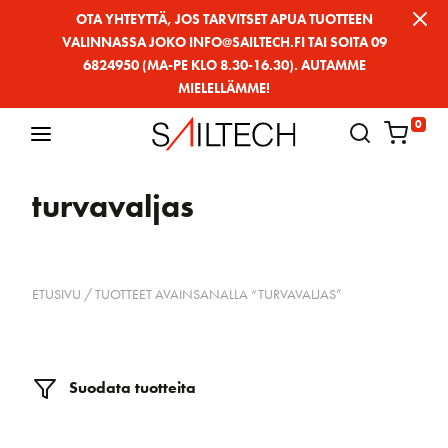
Siirry
OTA YHTEYTTÄ, JOS TARVITSET APUA TUOTTEEN
VALINNASSA JOKO INFO@SAILTECH.FI TAI SOITA 09
sivun
6824950 (MA-PE KLO 8.30-16.30). AUTAMME
sisältöön
MIELELLÄMME!
0
turvavaljas
ETUSIVU
/ TUOTTEET AVAINSANALLA “TURVAVALJAS”
Suodata tuotteita